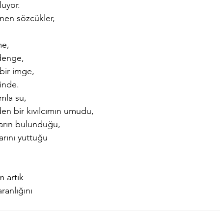
luyor.
en sözcükler,
me,
 denge,
bir imge,
inde.
mla su,
en bir kıvılcımın umudu,
arın bulunduğu,
arını yuttuğu
m artık
aranlığını