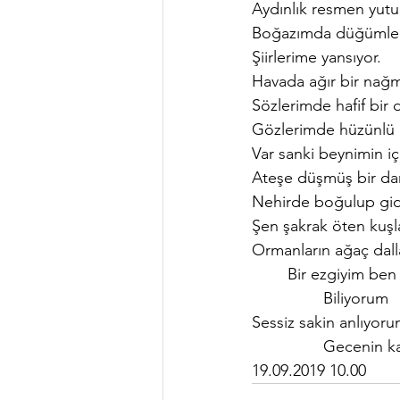
Aydınlık resmen yutu
Boğazımda düğümlen
Şiirlerime yansıyor.
Havada ağır bir nağ
Sözlerimde hafif bir
Gözlerimde hüzünlü 
Var sanki beynimin iç
Ateşe düşmüş bir da
Nehirde boğulup gid
Şen şakrak öten kuşl
Ormanların ağaç dall
	Bir ezgiyim ben
		Biliyorum
Sessiz sakin anlıyoru
		Gecenin k
19.09.2019 10.00