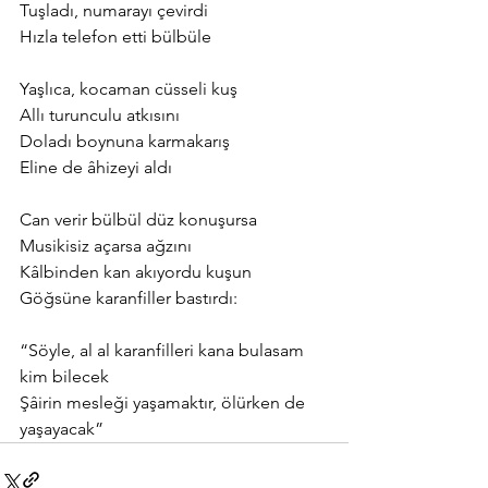
Tuşladı, numarayı çevirdi
Hızla telefon etti bülbüle
Yaşlıca, kocaman cüsseli kuş
Allı turunculu atkısını
Doladı boynuna karmakarış
Eline de âhizeyi aldı
Can verir bülbül düz konuşursa
Musikisiz açarsa ağzını
Kâlbinden kan akıyordu kuşun
Göğsüne karanfiller bastırdı:
“Söyle, al al karanfilleri kana bulasam 
kim bilecek
Şâirin mesleği yaşamaktır, ölürken de 
yaşayacak”