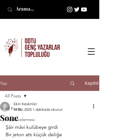
Kaydol
Yazı
All Posts
Ekin Keskinler
All Posts
31 Eki 2025
1 dakikada okunur
Sone
Film İncelemesi
Şâir mâvi kulübeye girdi
Bir jeton attı küçük deliğe