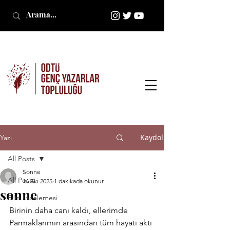
Kaydol
Yazı
All Posts
Sonne
All Posts
16 Eki 2025
1 dakikada okunur
sonne
Film İncelemesi
Birinin daha canı kaldı, ellerimde
Parmaklarımın arasından tüm hayatı aktı