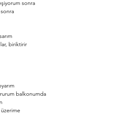
eşiyorum sonra
sonra
asarım
r, biriktirir
oyarım
otururum balkonumda
n 
m üzerime