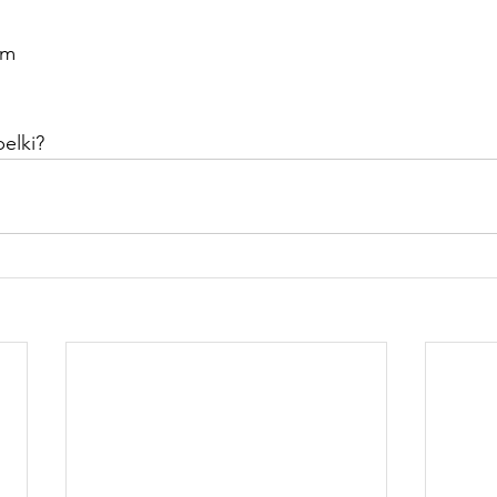
im
elki?