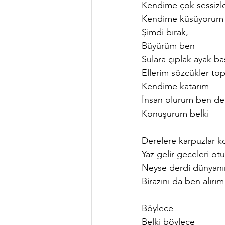
Kendime çok sessizl
Kendime küsüyorum 
Şimdi bırak,
Büyürüm ben
Sulara çıplak ayak b
Ellerim sözcükler topla
Kendime katarım
İnsan olurum ben de
Konuşurum belki
Derelere karpuzlar k
Yaz gelir geceleri 
Neyse derdi dünyanı
Birazını da ben alırı
Böylece
Belki böylece