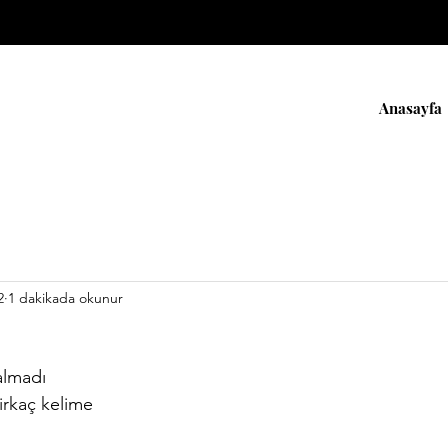
Anasayfa
2
1 dakikada okunur
almadı
irkaç kelime