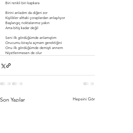
Biri renkli biri kapkara
Birini anladım da diğeri zor
Kişilikler alttaki çoraplardan anlaşılıyor
Başlangıç noktalarımız yakın
Ama bitiş kadar değil
Seni ilk gördüğümde anlamıştım
Orucumu birayla açmam gerektiğini
Onu ilk gördüğümde demişti annem
Niyetlenmesen de olur
Hepsini Gör
Son Yazılar