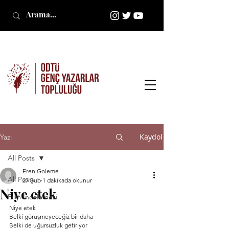
Kaydol
Yazı
All Posts
Eren Goleme
All Posts
27 Şub
1 dakikada okunur
Niye etek
Film İncelemesi
Niye etek
Belki görüşmeyeceğiz bir daha
Belki de uğursuzluk getiriyor