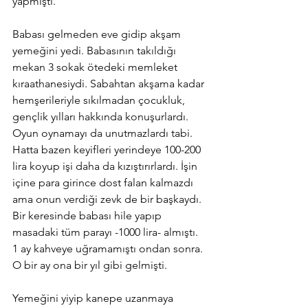
yapmıştı.
Babası gelmeden eve gidip akşam 
yemeğini yedi. Babasının takıldığı 
mekan 3 sokak ötedeki memleket 
kıraathanesiydi. Sabahtan akşama kadar 
hemşerileriyle sıkılmadan çocukluk, 
gençlik yılları hakkında konuşurlardı. 
Oyun oynamayı da unutmazlardı tabi. 
Hatta bazen keyifleri yerindeye 100-200 
lira koyup işi daha da kızıştırırlardı. İşin 
içine para girince dost falan kalmazdı 
ama onun verdiği zevk de bir başkaydı. 
Bir keresinde babası hile yapıp 
masadaki tüm parayı -1000 lira- almıştı. 
1 ay kahveye uğramamıştı ondan sonra. 
O bir ay ona bir yıl gibi gelmişti. 
Yemeğini yiyip kanepe uzanmaya 