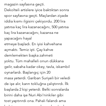
magazin sayfasına geçti. 
Dekolteli artislere iyice baktıktan sonra 
spor sayfasına geçti. Maçlardan ziyade 
iddia kısmı ilgisini çekiyordu. 200 lira 
yatırsa kaç lira kazanacağını, 500 yatırsa 
kaç lira kazanacağını, kazansa ne 
yapacağını hayal
etmeye başladı. En iyisi kahvehane 
açmaktı. Temiz işti. Çay kahve 
demlemekten başka zahmeti 
yoktu. Tüm mahalleli onun dükkana 
gelir, sabaha kadar okey, tavla, iskambil 
oynarlardı. Başlangıç için 20 
masa yeterdi. Gariban Suriyeli bir veledi 
de işe alır, karın tokluğna çalıştırırdı. İlk 
başlarda 2 kişi yeterdi. Belki sonralarda 
birini daha işe Nuri Abi'ninkiler gibi 
tost yaptırırdı ona. Pahalı falandı ama 