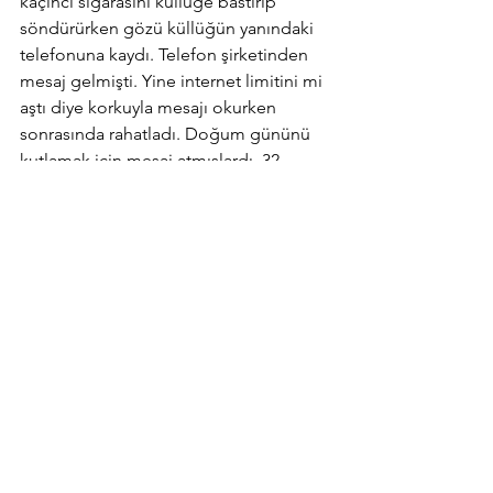
kaçıncı sigarasını küllüğe bastırıp 
söndürürken gözü küllüğün yanındaki 
telefonuna kaydı. Telefon şirketinden 
mesaj gelmişti. Yine internet limitini mi 
aştı diye korkuyla mesajı okurken 
sonrasında rahatladı. Doğum gününü 
kutlamak için mesaj atmışlardı. 32 
yaşına girmişti bugün. Bir anlık 
duraksadı. Etraftaki sesler 
uğultuya dönüştü. 32 yaşına 
girmişti.32... Bir an yalnız kalmak istedi. 
Masaya 100 lira bırakıp dışarı çıktı.
Saat 12 olmuştu. Tenha sokaklarda 
yalnız başına yürüdü. Bu sefer sadece 
yere bakıyordu. Kimin dükkanı hâlâ açık 
umrunda değildi. 32 yaşına 
girmişti. Uzun bir süre sonra ilk kez 
neden çalışmıyor diye düşündü. İşi 