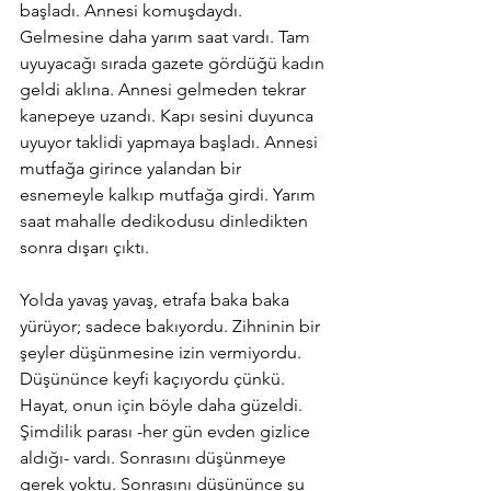
başladı. Annesi komuşdaydı. 
Gelmesine daha yarım saat vardı. Tam 
uyuyacağı sırada gazete gördüğü kadın 
geldi aklına. Annesi gelmeden tekrar 
kanepeye uzandı. Kapı sesini duyunca 
uyuyor taklidi yapmaya başladı. Annesi 
mutfağa girince yalandan bir 
esnemeyle kalkıp mutfağa girdi. Yarım 
saat mahalle dedikodusu dinledikten 
sonra dışarı çıktı.
Yolda yavaş yavaş, etrafa baka baka 
yürüyor; sadece bakıyordu. Zihninin bir 
şeyler düşünmesine izin vermiyordu.
Düşününce keyfi kaçıyordu çünkü. 
Hayat, onun için böyle daha güzeldi. 
Şimdilik parası -her gün evden gizlice 
aldığı- vardı. Sonrasını düşünmeye 
gerek yoktu. Sonrasını düşününce şu 