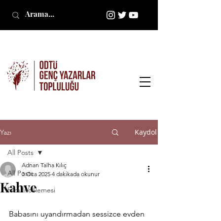
Kaydol
Yazı
All Posts
Adnan Talha Kılıç
All Posts
3 Oca 2025
4 dakikada okunur
Kahve
Film İncelemesi
Babasını uyandırmadan sessizce evden 