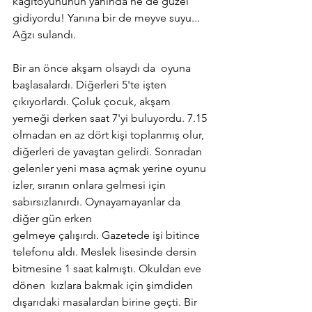
kağıtoyununun yanında ne de güzel 
gidiyordu! Yanına bir de meyve suyu... 
Ağzı sulandı.
Bir an önce akşam olsaydı da  oyuna 
başlasalardı. Diğerleri 5'te işten 
çıkıyorlardı. Çoluk çocuk, akşam 
yemeği derken saat 7'yi buluyordu. 7.15 
olmadan en az dört kişi toplanmış olur, 
diğerleri de yavaştan gelirdi. Sonradan 
gelenler yeni masa açmak yerine oyunu 
izler, sıranın onlara gelmesi için 
sabırsızlanırdı. Oynayamayanlar da 
diğer gün erken
gelmeye çalışırdı. Gazetede işi bitince 
telefonu aldı. Meslek lisesinde dersin 
bitmesine 1 saat kalmıştı. Okuldan eve 
dönen  kızlara bakmak için şimdiden 
dışarıdaki masalardan birine geçti. Bir 