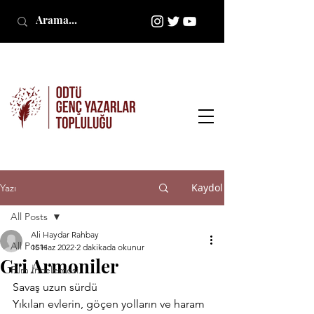
Kaydol
Yazı
All Posts
Ali Haydar Rahbay
All Posts
15 Haz 2022
2 dakikada okunur
Gri Armoniler
Film İncelemesi
Savaş uzun sürdü
Yıkılan evlerin, göçen yolların ve haram 