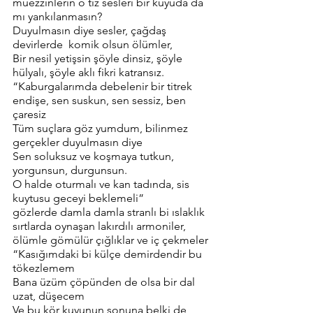
müezzinlerin o tiz sesleri bir kuyuda da 
mı yankılanmasın?
Duyulmasın diye sesler, çağdaş 
devirlerde  komik olsun ölümler, 
Bir nesil yetişsin şöyle dinsiz, şöyle 
hülyalı, şöyle aklı fikri katransız.
“Kaburgalarımda debelenir bir titrek 
endişe, sen suskun, sen sessiz, ben 
çaresiz
Tüm suçlara göz yumdum, bilinmez 
gerçekler duyulmasın diye
Sen soluksuz ve koşmaya tutkun, 
yorgunsun, durgunsun. 
O halde oturmalı ve kan tadında, sis 
kuytusu geceyi beklemeli”
gözlerde damla damla stranlı bi ıslaklık
sırtlarda oynaşan lakırdılı armoniler, 
ölümle gömülür çığlıklar ve iç çekmeler
“Kasığımdaki bi külçe demirdendir bu 
tökezlemem
Bana üzüm çöpünden de olsa bir dal 
uzat, düşecem
Ve bu kör kuyunun sonuna belki de 