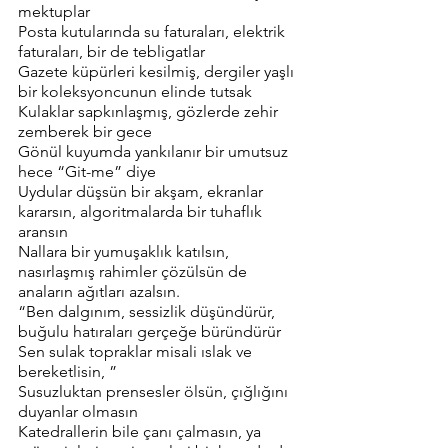
mektuplar
Posta kutularında su faturaları, elektrik 
faturaları, bir de tebligatlar
Gazete küpürleri kesilmiş, dergiler yaşlı 
bir koleksyoncunun elinde tutsak
Kulaklar sapkınlaşmış, gözlerde zehir 
zemberek bir gece
Gönül kuyumda yankılanır bir umutsuz 
hece “Git-me” diye	
Uydular düşsün bir akşam, ekranlar 
kararsın, algoritmalarda bir tuhaflık 
aransın
Nallara bir yumuşaklık katılsın, 
nasırlaşmış rahimler çözülsün de 
anaların ağıtları azalsın.
“Ben dalgınım, sessizlik düşündürür, 
buğulu hatıraları gerçeğe büründürür
Sen sulak topraklar misali ıslak ve 
bereketlisin, ”
Susuzluktan prensesler ölsün, çığlığını 
duyanlar olmasın
Katedrallerin bile çanı çalmasın, ya 