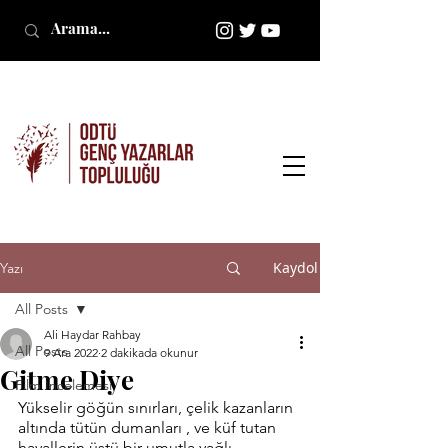
Kaydol
Yazı
All Posts
Ali Haydar Rahbay
All Posts
9 Ara 2022
2 dakikada okunur
Gitme Diye
Film İncelemesi
Yükselir göğün sınırları, çelik kazanların 
altında tütün dumanları , ve küf tutan 
hayallerin üstü bir umutla yağlı