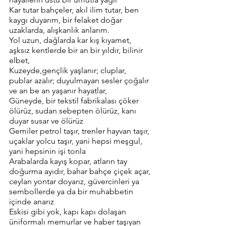
Kar tutar bahçeler, akıl ilim tutar, ben 
kaygı duyarım, bir felaket doğar 
uzaklarda, alışkanlık anlarım.
Yol uzun, dağlarda kar kış kıyamet, 
aşksız kentlerde bir an bir yıldır, bilinir 
elbet,
Kuzeyde,gençlik yaşlanır; cluplar, 
publar azalır; duyulmayan sesler çoğalır 
ve an be an yaşanır hayatlar, 
Güneyde, bir tekstil fabrikalası çöker 
ölürüz, sudan sebepten ölürüz, kanı 
duyar susar ve ölürüz
Gemiler petrol taşır, trenler hayvan taşır, 
uçaklar yolcu taşır, yani hepsi meşgul,  
yani hepsinin işi tonla
Arabalarda kayış kopar, atların tay 
doğurma ayıdır, bahar bahçe çiçek açar, 
ceylan yontar doyarız, güvercinleri ya 
sembollerde ya da bir muhabbetin 
içinde anarız 
Eskisi gibi yok, kapı kapı dolaşan 
üniformalı memurlar ve haber taşıyan 