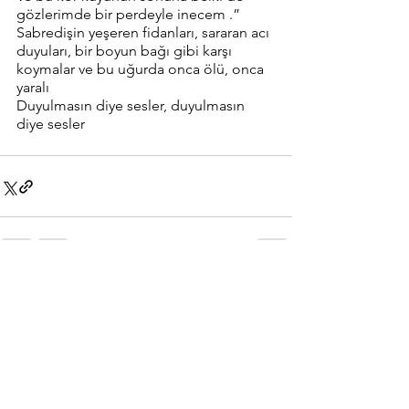
gözlerimde bir perdeyle inecem .”
Sabredişin yeşeren fidanları, sararan acı 
duyuları, bir boyun bağı gibi karşı 
koymalar ve bu uğurda onca ölü, onca 
yaralı
Duyulmasın diye sesler, duyulmasın 
diye sesler
Hepsini Gör
Son Yazılar