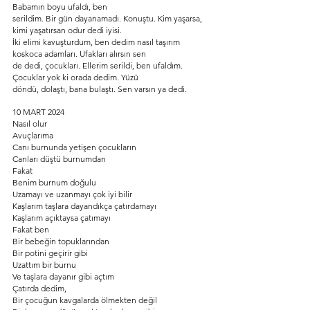
Babamın boyu ufaldı, ben
serildim. Bir gün dayanamadı. Konuştu. Kim yaşarsa, 
kimi yaşatırsan odur dedi iyisi.
İki elimi kavuşturdum, ben dedim nasıl taşırım 
koskoca adamları. Ufakları alırsın sen
de dedi, çocukları. Ellerim serildi, ben ufaldım. 
Çocuklar yok ki orada dedim. Yüzü
döndü, dolaştı, bana bulaştı. Sen varsın ya dedi.
10 MART 2024
Nasıl olur
Avuçlarıma
Canı burnunda yetişen çocukların
Canları düştü burnumdan
Fakat
Benim burnum doğulu
Uzamayı ve uzanmayı çok iyi bilir
Kaşlarım taşlara dayandıkça çatırdamayı
Kaşlarım açıktaysa çatımayı
Fakat ben
Bir bebeğin topuklarından
Bir potini geçirir gibi
Uzattım bir burnu
Ve taşlara dayanır gibi açtım
Çatırda dedim,
Bir çocuğun kavgalarda ölmekten değil