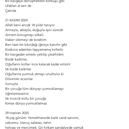
Bir kavgaya dönüşmekten korkuşu gibi
Ufakları al sen de
Çatırda
21 KASIM 2024
Allah beni ancak 18 yıldır tanıyor
Anneyle, ablayla, doğuyla aynı süredir
Annem konuşmayı sökeli
Haber izlemeyi de bıraktım
Ben taze bir kıkırdağı iğneye kanırtır gibi
Koskoca adamları taşıyamamış kollarla
Bir kavgadan sımsıkı çekilip çıkartıldım
Bizde kadınlar,
Oğullarını kolları ince kalacak kadar emzirir
Ve bizde kadınlar
Oğullarına yumruk atmayı unutturur ki
Dövenler acısınlar
Sonuçta
Bir çocuğa tüm dünyayı yumruklamayı 
öğretemezsiniz
Ve incecik kollu bir çocuğa
Kimse dünya yumruklatmaz
29 Haziran 2025
18.yaş günüm. Yemekhanede balık vardı sanırım, 
uskumru. Havuç salatası, tahin
helvası ve mercimek. Gri hırkam sandalyede yamuk 