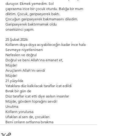
duruyor. Ekmek yemedim. Sol
çaprazıma irice bir çocuk oturdu. Balığa bir mum 
diktim. Çocuk, garipseyerek baktı.
Çocuğun garipseyerek bakmamasını diledim. 
Garipseyerek baktırmamak oldu
onsekizinci yaşım.
25 Şubat 2026
Kollarım doya doya acıyabileceğin kadar ince hala
Sevmeye niyetlenirsen
Nefeslen ve doğrul
Doğrul ve beni Allah’ına emanet et,
Müjde!
Avuçlarım Allah’ını sevdi
Müjde!
21.yüzyılda
Yataklara düz kalkılacak taraflar icat edildi
Bırak bir gün de
Düz taraflar icat etti diye asılsın insanlar
Müjde, gövdem toprağını sevdi!
Unutma
Kolların yorulursa
Ufakları al sen de, çocukları
Beni onların sırtlarına bırakma