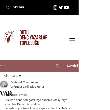
Kaydol
Yazı
All Posts
Mehmet Civan Aslan
All Posts
27 Şub
2 dakikada okunur
VAR
Film İncelemesi
Ufakken haberleri gördükçe babama kim iyi diye 
sorardım. Babam büyükken
haberleri gördükçe kim iyi diye sorulurdu kulağına. 