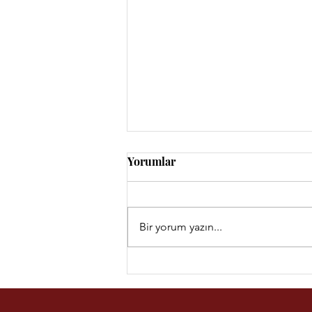
Yorumlar
İnsan Üstündür
Bir yorum yazın...