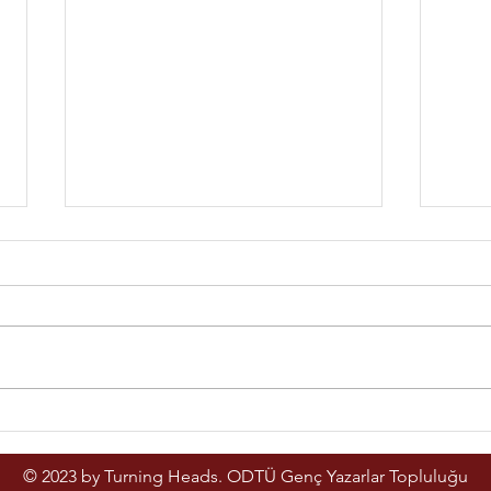
Zek
Kızılay’da İkinci Gün
© 2023 by Turning Heads. ODTÜ Genç Yazarlar Topluluğu