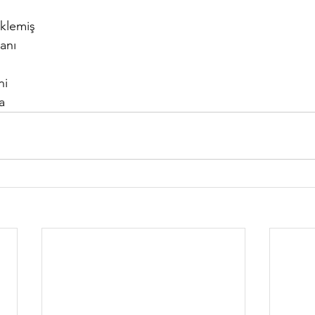
eklemiş
anı
ni
a