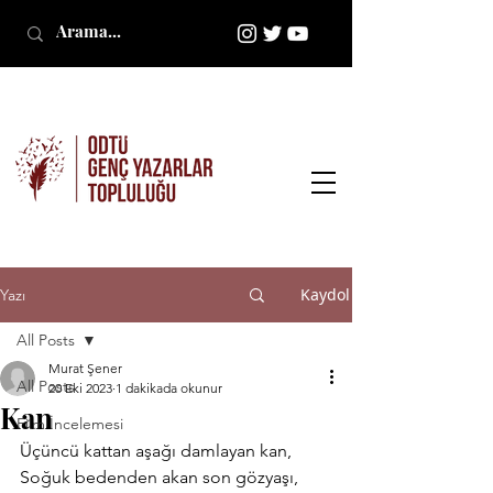
Kaydol
Yazı
All Posts
Murat Şener
All Posts
20 Eki 2023
1 dakikada okunur
Kan
Film İncelemesi
Üçüncü kattan aşağı damlayan kan,
Soğuk bedenden akan son gözyaşı,