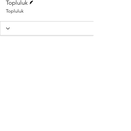
Topluluk
Topluluk
© 2023 by Turning Heads. ODTÜ Genç