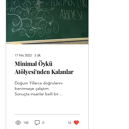
17 Nis 2022
∙
3
dk.
Minimal Öykü
Atölyesi'nden Kalanlar
Doğum Yıllarca doğrularını
benimseye çalıştım.
Sonuçta insanlar belli bir
yaştan sonra değişemezdi
ve en doğrusu senden
gelecek şeylerdi....
145
0
16