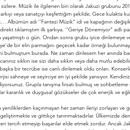
izlere. Müzik ile ilgilenen biri olarak Jakuzi grubunu 201
rkıyı veya sanatçıyı keşfettiğim şekilde; Gece kulakta kula
k… Albümün adı ‘’Fantezi Müzik’’ idi ve kapağının değişikli
direkt tıklamıştım ilk şarkıya. ‘’Geriye Dönemiyor’’ adlı p
ka yaşatmıştı o gün. Ondan sonra grubu iyice dinlemeye v
iye’de bir elin parmağını geçecek kadar örneği bulunma
ini bulmuştum burada. Ne zaman dinlesem her anında bana
 canınız sıkkın ise sizi daha sıkkın veya daha mutlu edebilir 
şka bir tecrübe ise canlı dinlemek oldu onları. Konserle
jisi sahneye ve seyirciye en iyi şekilde yansıyor. Kendiniz
diyorsunuz. Grupla tanışma fırsatı bulmuş ve sohbetleme 
dar karanlık ve duygusal gözükseler de çok enerjik ve eğle
 yeniliklerden kaçınmayan her zaman ileriyi zorlayan ve ge
i geliştirmekte ve gittikçe tanınmaktadırlar. Ülkemizde d
i tercih etmeyip başarılar elde etmek zordur. Ancak Ja