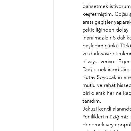
bahsetmek istiyorum s
keşfetmiştim. Çoğu şa
arası geçişler yapara
çekiciliğinden dolayı 
inanılmaz bir 5 daki
başladım çünkü Türk
ve darkwave ritimler
hissiyat veriyor. Eğer
Değinmek istediğim ba
Kutay Soyocak’ın ener
mutlu ve rahat hisse
biri olarak her ne ka
tanıdım. 
Jakuzi kendi alanında
Yenilikleri müziğimiz
denemek veya popüler