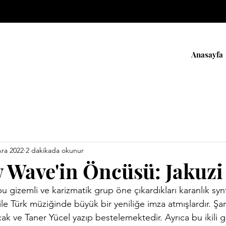
Anasayfa
Ara 2022
2 dakikada okunur
w Wave'in Öncüsü: Jakuzi
bu gizemli ve karizmatik grup öne çıkardıkları karanlık sy
le Türk müziğinde büyük bir yeniliğe imza atmışlardır. Şark
cak
 ve 
Taner Yücel
 yazıp bestelemektedir. Ayrıca bu ikili 