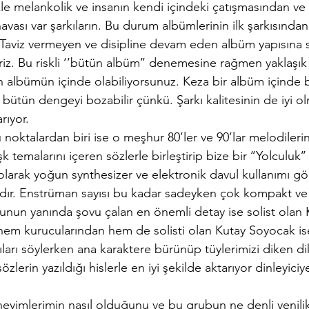
kle melankolik ve insanın kendi içindeki çatışmasından ve 
vası var şarkıların. Bu durum albümlerinin ilk şarkısından
Taviz vermeyen ve disipline devam eden albüm yapısına sah
iriz. Bu riskli ‘’bütün albüm’’ denemesine rağmen yaklaşık
 albümün içinde olabiliyorsunuz. Keza bir albüm içinde
 bütün dengeyi bozabilir çünkü. Şarkı kalitesinin de iyi olm
rıyor.
 noktalardan biri ise 
o meşhur 80’ler ve 90’lar melodilerini
aşk temalarını içeren sözlerle birleştirip bize bir ‘‘Yolculuk
arak yoğun synthesizer ve elektronik davul kullanımı görü
dır. Enstrüman sayısı bu kadar sadeyken çok kompakt ve il
Bunun yanında şovu çalan en önemli detay ise solist olan 
hem kurucularından hem de solisti olan Kutay Soyocak ise 
kıları söylerken ana karaktere bürünüp tüylerimizi diken di
özlerin yazıldığı hislerle en iyi şekilde aktarıyor dinleyiciy
yimlerimin nasıl olduğunu ve bu grubun ne denli yenilikl