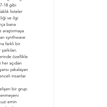
7-18 gibi 
klık listeler 
ği ve ilgi 
arça bana 
e araştırmaya 
yan synthwave 
 farklı bir 
şarkıları.
rinde özellikle 
i her açıdan 
şansı yakalayan 
nceli insanlar 
lişen bir grup. 
enenmeyeni 
kuzi emin 