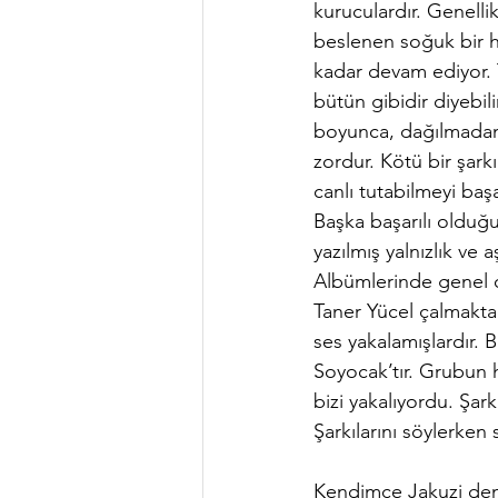
kuruculardır.
 Genelli
beslenen soğuk bir ha
kadar devam ediyor. 
bütün gibidir diyebil
boyunca, dağılmadan
zordur. Kötü bir şarkı
canlı tutabilmeyi başa
Başka başarılı olduğu
yazılmış yalnızlık ve 
Albümlerinde genel ol
Taner Yücel çalmakta
ses yakalamışlardır. 
Soyocak’tır. Grubun 
bizi yakalıyordu. Şar
Şarkılarını söylerken s
Kendimce Jakuzi dene