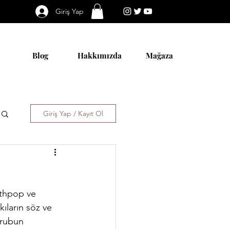
Giriş Yap
Blog
Hakkımızda
Mağaza
Giriş Yap / Kayıt Ol
nthpop ve 
ıların söz ve 
grubun 