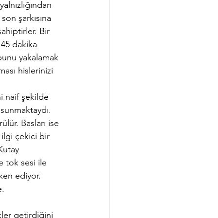
yalnızlığından 
 son şarkısına 
iptirler. Bir 
 45 dakika 
 bunu yakalamak 
ası hislerinizi 
 naif şekilde 
’’ sunmaktaydı. 
lür. Basları ise 
gi çekici bir 
Kutay 
tok sesi ile 
ken ediyor. 
e.
er getirdiğini 