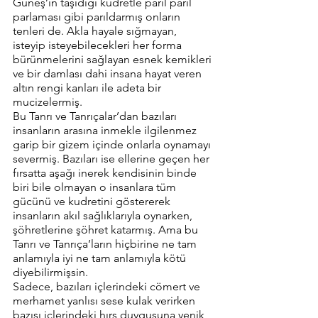
Güneş’in taşıdığı kudretle parıl parıl 
parlaması gibi parıldarmış onların 
tenleri de. Akla hayale sığmayan, 
isteyip isteyebilecekleri her forma 
bürünmelerini sağlayan esnek kemikleri 
ve bir damlası dahi insana hayat veren 
altın rengi kanları ile adeta bir 
mucizelermiş. 
Bu Tanrı ve Tanrıçalar’dan bazıları 
insanların arasına inmekle ilgilenmez 
garip bir gizem içinde onlarla oynamayı 
severmiş. Bazıları ise ellerine geçen her 
fırsatta aşağı inerek kendisinin binde 
biri bile olmayan o insanlara tüm 
gücünü ve kudretini göstererek 
insanların akıl sağlıklarıyla oynarken, 
şöhretlerine şöhret katarmış. Ama bu 
Tanrı ve Tanrıça’ların hiçbirine ne tam 
anlamıyla iyi ne tam anlamıyla kötü 
diyebilirmişsin. 
Sadece, bazıları içlerindeki cömert ve 
merhamet yanlısı sese kulak verirken 
bazısı içlerindeki hırs duygusuna yenik 