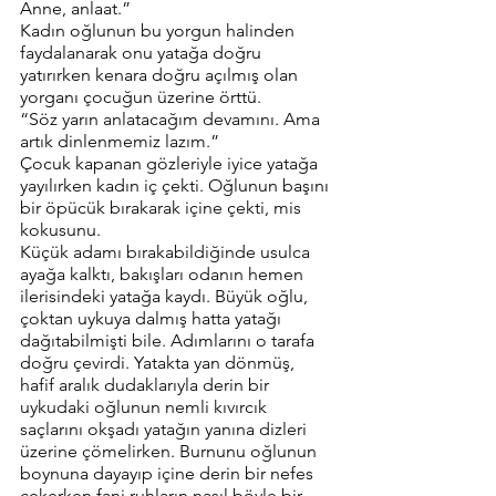
Anne, anlaat.”
Kadın oğlunun bu yorgun halinden 
faydalanarak onu yatağa doğru 
yatırırken kenara doğru açılmış olan 
yorganı çocuğun üzerine örttü. 
“Söz yarın anlatacağım devamını. Ama 
artık dinlenmemiz lazım.”
Çocuk kapanan gözleriyle iyice yatağa 
yayılırken kadın iç çekti. Oğlunun başını 
bir öpücük bırakarak içine çekti, mis 
kokusunu. 
Küçük adamı bırakabildiğinde usulca 
ayağa kalktı, bakışları odanın hemen 
ilerisindeki yatağa kaydı. Büyük oğlu, 
çoktan uykuya dalmış hatta yatağı 
dağıtabilmişti bile. Adımlarını o tarafa 
doğru çevirdi. Yatakta yan dönmüş, 
hafif aralık dudaklarıyla derin bir 
uykudaki oğlunun nemli kıvırcık 
saçlarını okşadı yatağın yanına dizleri 
üzerine çömelirken. Burnunu oğlunun 
boynuna dayayıp içine derin bir nefes 
çekerken fani ruhların nasıl böyle bir 