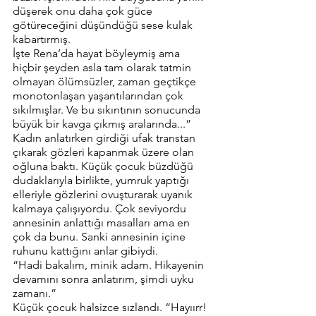
düşerek onu daha çok güce 
götüreceğini düşündüğü sese kulak 
kabartırmış.
İşte Rena’da hayat böyleymiş ama 
hiçbir şeyden asla tam olarak tatmin 
olmayan ölümsüzler, zaman geçtikçe 
monotonlaşan yaşantılarından çok 
sıkılmışlar. Ve bu sıkıntının sonucunda 
büyük bir kavga çıkmış aralarında...”
Kadın anlatırken girdiği ufak transtan 
çıkarak gözleri kapanmak üzere olan 
oğluna baktı. Küçük çocuk büzdüğü 
dudaklarıyla birlikte, yumruk yaptığı 
elleriyle gözlerini ovuşturarak uyanık 
kalmaya çalışıyordu. Çok seviyordu 
annesinin anlattığı masalları ama en 
çok da bunu. Sanki annesinin içine 
ruhunu kattığını anlar gibiydi.
“Hadi bakalım, minik adam. Hikayenin 
devamını sonra anlatırım, şimdi uyku 
zamanı.”
Küçük çocuk halsizce sızlandı. “Hayıırr! 