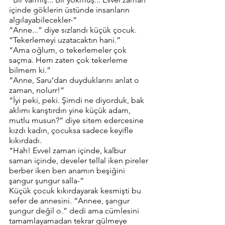
içinde göklerin üstünde insanların 
algılayabilecekler-“
“Anne...” diye sızlandı küçük çocuk. 
“Tekerlemeyi uzatacaktın hani.”
“Ama oğlum, o tekerlemeler çok 
saçma. Hem zaten çok tekerleme 
bilmem ki.”
“Anne, Saru’dan duyduklarını anlat o 
zaman, nolurr!”
“İyi peki, peki. Şimdi ne diyorduk, bak 
aklımı karıştırdın yine küçük adam, 
mutlu musun?” diye sitem edercesine 
kızdı kadın, çocuksa sadece keyifle 
kıkırdadı.
“Hah! Evvel zaman içinde, kalbur 
saman içinde, develer tellal iken pireler 
berber iken ben anamın beşiğini 
şangur şungur salla-“
Küçük çocuk kıkırdayarak kesmişti bu 
sefer de annesini. “Annee, şangur 
şungur değil o.” dedi ama cümlesini 
tamamlayamadan tekrar gülmeye 