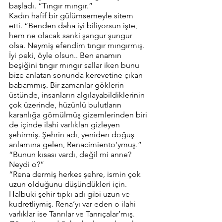
başladı. “Tıngır mıngır.”
Kadın hafif bir gülümsemeyle sitem 
etti. “Benden daha iyi biliyorsun işte, 
hem ne olacak sanki şangur şungur 
olsa. Neymiş efendim tıngır mıngırmış. 
İyi peki, öyle olsun.. Ben anamın 
beşiğini tıngır mıngır sallar iken bunu 
bize anlatan sonunda kerevetine çıkan 
babammış. Bir zamanlar göklerin 
üstünde, insanların algılayabildiklerinin 
çok üzerinde, hüzünlü bulutların 
karanlığa gömülmüş gizemlerinden biri 
de içinde ilahi varlıkları gizleyen 
şehirmiş. Şehrin adı, yeniden doğuş 
anlamına gelen, Renacimiento’ymuş.”
“Bunun kısası vardı, değil mi anne? 
Neydi o?”
“Rena dermiş herkes şehre, ismin çok 
uzun olduğunu düşündükleri için. 
Halbuki şehir tıpkı adı gibi uzun ve 
kudretliymiş. Rena’yı var eden o ilahi 
varlıklar ise Tanrılar ve Tanrıçalar’mış. 