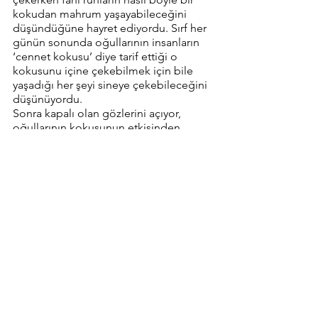
kokudan mahrum yaşayabileceğini 
düşündüğüne hayret ediyordu. Sırf her 
günün sonunda oğullarının insanların 
‘cennet kokusu’ diye tarif ettiği o 
kokusunu içine çekebilmek için bile 
yaşadığı her şeyi sineye çekebileceğini 
düşünüyordu.
Sonra kapalı olan gözlerini açıyor, 
oğullarının kokusunun etkisinden 
çıkarak gerçek dünyayı görüyor ve 
sineye çekemeyeceğini hatırlıyordu. 
Asırlardır yaşanan onca acı, kulağına 
ulaşan onca feryat bir anda silinemezdi. 
Silinmemeliydi de zaten; insanların 
üzerindeki acısı hafiflerdi belki 
zamanla, belki unuturdu insanoğlu. 
Ama o unutamazdı. 
Bu yaşlı dünya bir sürü acıya tanıklık 
etmişti, hepsi de kendileri yüzündendi.