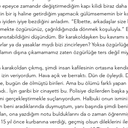
 epeyce zamandır değiştirmediğim kapı kilidi biraz daha b
utin bir iş haline getirdiğim yapmacık gülümsememin bir k
iden iyiye bezdiğini anladım. “Elbette, arkadaşlar size 
tmekte özgürsünüz, çağrıldığınızda dönmek koşuluyla.” 
ansıtabildiğini düşündüm. Bir karakoldayken bu kavramı
arlar ya da yasaklar mıydı bizi zincirleyen­? Yoksa özgürlüğ
amın dışına çıkamamamız zaten özgürlüğe ters değil mi
izin veriyordum. Hava açık ve berraktı. Dün de öyleydi. D
 de, bugün de ölmüştü birileri. Ama bu ölümü farklı yapan
ı.. İşin garibi bir cinayetti bu. Polisiye dizilerden başka 
 gerçekleştirmekle suçlanıyordum. Halbuki onun ismini y
 beni aradıklarında duymuştum, yanı başında şimdi beni
n, ona yazdığım notu bulduklarını da o zaman öğrenmişt
15 yıl önce kurbanına verdiği, geçmiş olsun dileklerini il