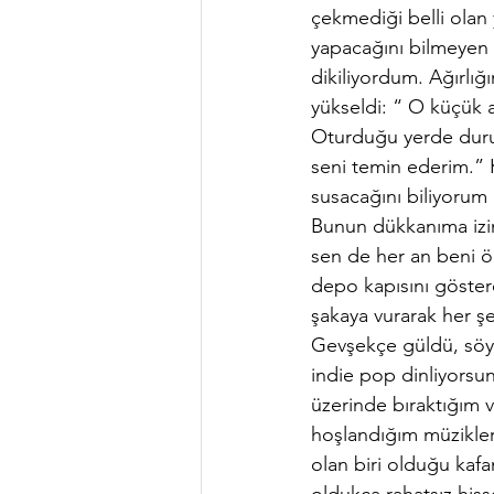
çekmediği belli olan 
yapacağını bilmeyen b
dikiliyordum. Ağırlı
yükseldi: “ O küçük 
Oturduğu yerde durup
seni temin ederim.” K
susacağını biliyorum 
Bunun dükkanıma izin
sen de her an beni ö
depo kapısını göstere
şakaya vurarak her ş
Gevşekçe güldü, söy
indie pop dinliyorsu
üzerinde bıraktığım
hoşlandığım müziklere 
olan biri olduğu kaf