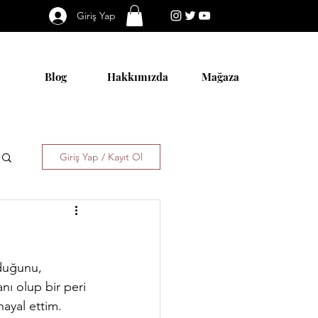
Giriş Yap
Blog
Hakkımızda
Mağaza
Giriş Yap / Kayıt Ol
nı olup bir peri 
hayal ettim. 