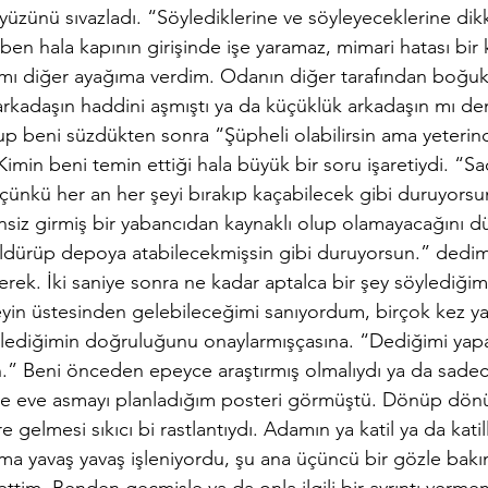
yüzünü sıvazladı. “Söylediklerine ve söyleyeceklerine dik
en hala kapının girişinde işe yaramaz, mimari hatası bir 
ğımı diğer ayağıma verdim. Odanın diğer tarafından boğuk 
arkadaşın haddini aşmıştı ya da küçüklük arkadaşın mı de
 beni süzdükten sonra “Şüpheli olabilirsin ama yeterince 
imin beni temin ettiği hala büyük bir soru işaretiydi. “S
çünkü her an her şeyi bırakıp kaçabilecek gibi duruyorsu
siz girmiş bir yabancıdan kaynaklı olup olamayacağını 
ldürüp depoya atabilecekmişsin gibi duruyorsun.” dedim
rek. İki saniye sonra ne kadar aptalca bir şey söylediğimi
eyin üstesinden gelebileceğimi sanıyordum, birçok kez ya
lediğimin doğruluğunu onaylarmışçasına. “Dediğimi yap
n.” Beni önceden epeyce araştırmış olmalıydı ya da sade
 ve eve asmayı planladığım posteri görmüştü. Dönüp dö
gelmesi sıkıcı bi rastlantıydı. Adamın ya katil ya da katille 
ama yavaş yavaş işleniyordu, şu ana üçüncü bir gözle bak