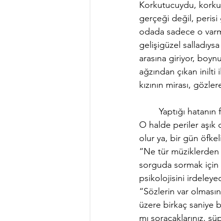
Korkutucuydu, korkut
gerçeği değil, perisi 
odada sadece o varmı
gelişigüzel salladıysa
arasına giriyor, boy
ağzından çıkan inilti i
kızının mirası, gözler
	Yaptığı hatanın farkına varıp altın tozunun bir kısmını sevdiğine bırakıp gitmiş olmalıydı. 
O halde periler aşık 
olur ya, bir gün öfkel
“Ne tür müziklerden 
sorguda sormak için a
psikolojisini irdeleye
“Sözlerin var olmasın
üzere birkaç saniye b
mı soracaklarınız, ş