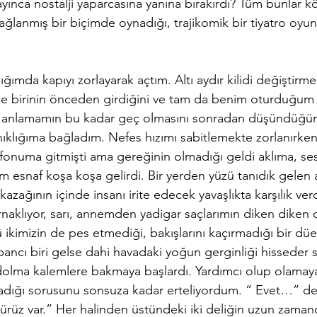
ayınca nostalji yaparcasına yanına bırakırdı? Tüm bunlar kö
bağlanmış bir biçimde oynadığı, trajikomik bir tiyatro oyun
me birinin önceden girdiğini ve tam da benim oturduğum
 anlamamın bu kadar geç olmasını sonradan düşündüğüm
ınıklığıma bağladım. Nefes hızımı sabitlemekte zorlanırk
fonuma gitmişti ama gereğinin olmadığı geldi aklıma, ses
ım esnaf koşa koşa gelirdi. Bir yerden yüzü tanıdık gele
kazağının içinde insanı irite edecek yavaşlıkta karşılık ver
ırnaklıyor, sarı, annemden yadigar saçlarımın diken diken
kimizin de pes etmediği, bakışlarını kaçırmadığı bir düel
cı biri gelse dahi havadaki yoğun gerginliği hisseder 
 dolma kalemlere bakmaya başlardı. Yardımcı olup olamay
dığı sorusunu sonsuza kadar erteliyordum. “ Evet…” ded
ürüz var.” Her halinden üstündeki iki deliğin uzun zaman