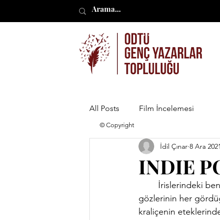
All Posts
Film İncelemesi
© Copyright
İdil Çınar
8 Ara 202
INDIE P
	İrislerindeki benekler oldukça göze çarpıyordu. Bir peri kızının ona tutulduğunu, 
gözlerinin her gördüğ
kraliçenin eteklerinde