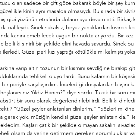
ucu olan sadece bir çift göze bakarak böyle bir şey ku
güzellikle kinin aynı masalda olmasıydı. Bu sırada bir sivris
ş gibi yüzünün etrafında dolanmaya devam etti. Birkaç ke
 da nafileydi. Sinek sakalsız, beyaz yanaklardan kıvırcık ko
nunda kanını emebilecek uygun bir nokta arıyordu. Bir kez
le belli ki sinirli bir şekilde elini havada savurdu. Sinek bu
e ilerledi. Güzel peri kızı yaptığı kötülükle mi kalmıştı yoks
olduklarında tehlikeli oluyorlardı. Bunu kafamın bir köşesi
i bir periyle karşılaşırdım. İncelediği dosyalardan başını k
hoşlanırsınız Yıldız Hanım?” diye sordu. Tuzak bir soru m
bsürt bir soru olarak değerlendirilebilirdi. Belli ki dinle
cekti? “Güzel şeyler anlatanları dinlerim.” “Sözleri mi öne
a gerek yok, müziğin kendisi güzel şeyler anlatsın da.” T
ekledim. Kaşları çatık bir şekilde olmayan sakalını sıvazla
üpheli olsam da yerine getirmem gereken sorumluluklar var