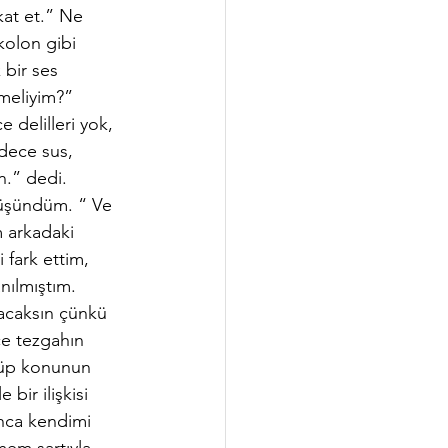
kat et.” Ne 
kolon gibi 
bir ses 
meliyim?” 
delilleri yok, 
adece sus, 
n.” dedi. 
düşündüm. “ Ve 
 arkadaki 
 fark ettim, 
nılmıştım. 
acaksın çünkü 
ce tezgahın 
nüp konunun 
bir ilişkisi 
ınca kendimi 