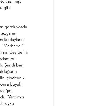
tü yazılmış, 
u gibi 
 tezgahın 
de olayların 
en “Merhaba.” 
imin desibelini 
n adam bu 
di. Şimdi ben 
 olduğunu 
lo içindeydik. 
sonra büyük 
acağını 
i. “Yardımcı 
dır uyku 