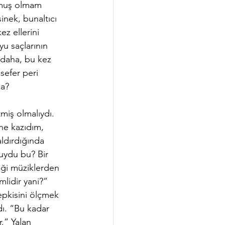
rmuş olmam 
inek, bunaltıcı 
z ellerini 
yu saçlarının 
 daha, bu kez 
 sefer peri 
a?  
ne kazıdım, 
aldırdığında  
uydu bu? Bir 
diği müziklerden 
mlidir yani?” 
epkisini ölçmek 
dı. “Bu kadar 
.” Yalan 