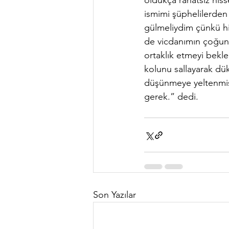
oldukça rahatsız hiss
ismimi şüphelilerden 
gülmeliydim çünkü hi
de vicdanımın çoğunu
ortaklık etmeyi bekle
kolunu sallayarak dü
düşünmeye yeltenmişt
gerek.” dedi. 
Son Yazılar