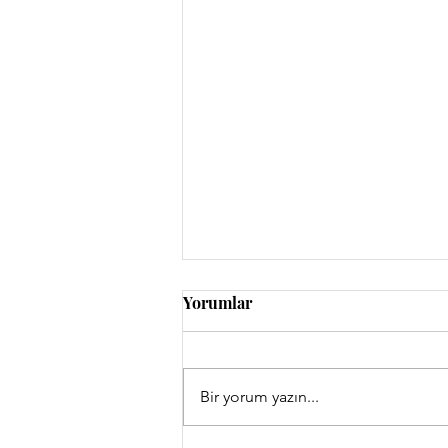
Yorumlar
İnsan Üstündür
Bir yorum yazın...