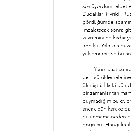
söylüyordum, elbette
Dudakları kıvrıldı. R
gördüğümde adamın iy
imzalatacak sonra gi
kavramını ne kadar y
ironikti. Yalnızca duv
yüklememiz ve bu anl
	Yarım saat sonra karakoldan çıkmış, şimdi insan kafilesinin ortasına kendini bırakmış 
beni sürüklemelerine 
ölmüştü. İlla ki dün
bir zamanlar tanımamd
duymadığım bu eylemi
ancak dün karakoldan
bulunmama neden ola
doğrusu! Hangi katil 