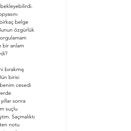
ekleyebilirdi. 
opyasını 
birkaç belge 
Bunun özgürlük 
 sorgulamam 
e bir anlam 
ydi?
ün birisi 
 benim cesedi 
yerde 
ıllar sonra 
m suçlu 
im. Saçmalıktı 
eten notu 