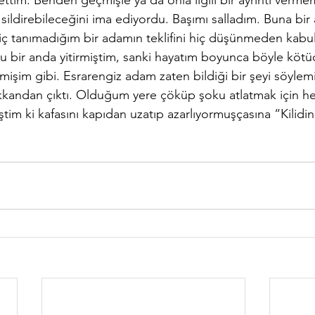
ettim. Benden geçmişle ya da onla ilgili bir ayrıntı verme
sildirebileceğini ima ediyordu. Başımı salladım. Buna bir 
ç tanımadığım bir adamın teklifini hiç düşünmeden kabul 
 bir anda yitirmiştim, sanki hayatım boyunca böyle kötüc
mişim gibi. Esrarengiz adam zaten bildiği bir şeyi söylemiş
kkandan çıktı. Olduğum yere çöküp şoku atlatmak için he
im ki kafasını kapıdan uzatıp azarlıyormuşçasına “Kilidi