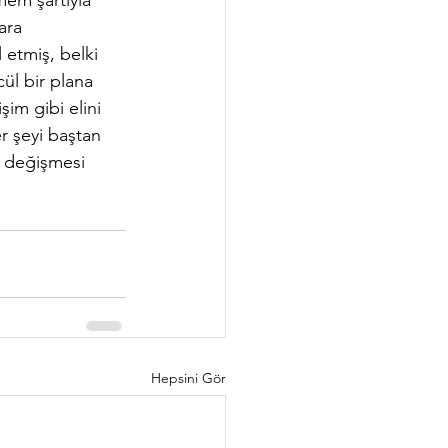
mem şartıyla 
ara 
etmiş, belki 
ül bir plana 
im gibi elini 
r şeyi baştan 
n değişmesi 
Hepsini Gör