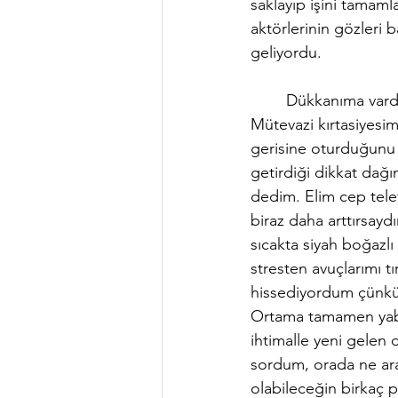
saklayıp işini tamaml
aktörlerinin gözleri 
geliyordu.
	Dükkanıma vardığımda kapıyı zorlayarak açtım. Altı aydır kilidi değiştirmem gerekiyordu. 
Mütevazi kırtasiyesi
gerisine oturduğunu
getirdiği dikkat dağ
dedim. Elim cep tele
biraz daha arttırsayd
sıcakta siyah boğazlı 
stresten avuçlarımı t
hissediyordum çünkü i
Ortama tamamen yaban
ihtimalle yeni gelen
sordum, orada ne ara
olabileceğin birkaç p