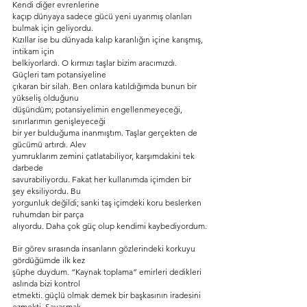
Kendi diğer evrenlerine
kaçıp dünyaya sadece gücü yeni uyanmış olanları 
bulmak için geliyordu.
Kızıllar ise bu dünyada kalıp karanlığın içine karışmış, 
intikam için
belkiyorlardı. O kırmızı taşlar bizim aracımızdı. 
Güçleri tam potansiyeline
çıkaran bir silah. Ben onlara katıldığımda bunun bir 
yükseliş olduğunu
düşündüm; potansiyelimin engellenmeyeceği, 
sınırlarımın genişleyeceği
bir yer bulduğuma inanmıştım. Taşlar gerçekten de 
gücümü artırdı. Alev
yumruklarım zemini çatlatabiliyor, karşımdakini tek 
darbede
savurabiliyordu. Fakat her kullanımda içimden bir 
şey eksiliyordu. Bu
yorgunluk değildi; sanki taş içimdeki koru beslerken 
ruhumdan bir parça
alıyordu. Daha çok güç olup kendimi kaybediyordum.
Bir görev sırasında insanların gözlerindeki korkuyu 
gördüğümde ilk kez
şüphe duydum. “Kaynak toplama” emirleri dedikleri 
aslında bizi kontrol
etmekti. güçlü olmak demek bir başkasının iradesini 
ezmekti. Savaşmak