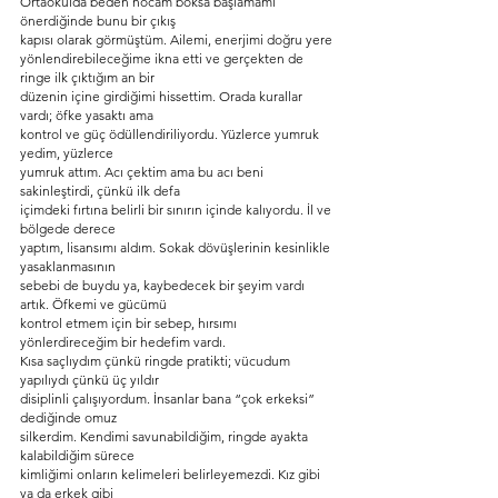
Ortaokulda beden hocam boksa başlamamı 
önerdiğinde bunu bir çıkış
kapısı olarak görmüştüm. Ailemi, enerjimi doğru yere
yönlendirebileceğime ikna etti ve gerçekten de 
ringe ilk çıktığım an bir
düzenin içine girdiğimi hissettim. Orada kurallar 
vardı; öfke yasaktı ama
kontrol ve güç ödüllendiriliyordu. Yüzlerce yumruk 
yedim, yüzlerce
yumruk attım. Acı çektim ama bu acı beni 
sakinleştirdi, çünkü ilk defa
içimdeki fırtına belirli bir sınırın içinde kalıyordu. İl ve 
bölgede derece
yaptım, lisansımı aldım. Sokak dövüşlerinin kesinlikle 
yasaklanmasının
sebebi de buydu ya, kaybedecek bir şeyim vardı 
artık. Öfkemi ve gücümü
kontrol etmem için bir sebep, hırsımı 
yönlerdireceğim bir hedefim vardı.
Kısa saçlıydım çünkü ringde pratikti; vücudum 
yapılıydı çünkü üç yıldır
disiplinli çalışıyordum. İnsanlar bana “çok erkeksi” 
dediğinde omuz
silkerdim. Kendimi savunabildiğim, ringde ayakta 
kalabildiğim sürece
kimliğimi onların kelimeleri belirleyemezdi. Kız gibi 
ya da erkek gibi