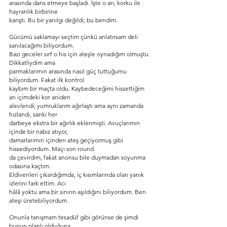
arasında dans etmeye başladı. İşte o an, korku ile 
hayranlık birbirine
karıştı. Bu bir yanılgı değildi; bu bendim.
Gücümü saklamayı seçtim çünkü anlatırsam deli 
sanılacağımı biliyordum.
Bazı geceler sırf o his için ateşle oynadığım olmuştu. 
Dikkatliydim ama
parmaklarımın arasında nasıl güç tuttuğumu 
biliyordum. Fakat ilk kontrol
kaybım bir maçta oldu. Kaybedeceğimi hissettiğim 
an içimdeki kor aniden
alevlendi; yumruklarım ağırlaştı ama aynı zamanda 
hızlandı, sanki her
darbeye ekstra bir ağırlık eklenmişti. Avuçlarımın 
içinde bir nabız atıyor,
damarlarımın içinden ateş geçiyormuş gibi 
hissediyordum. Maçı son round
da çevirdim, fakat anonsu bile duymadan soyunma 
odasına kaçtım.
Eldivenleri çıkardığımda, iç kısımlarında olan yanık 
izlerini fark ettim. Acı
hâlâ yoktu ama bir sınırın aşıldığını biliyordum. Ben 
ateşi üretebiliyordum.
Onunla tanışmam tesadüf gibi görünse de şimdi 
bunun planlı olduğuna