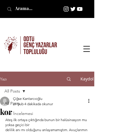
Kaydol
Yazı
All Posts
Çiğse Kantarcıoğlu
All Posts
27 Şub
4 dakikada okunur
kor
Film İncelemesi
Ateş ilk ortaya çıktığında bunun bir halüsinasyon mu 
yoksa geçici bir
delilik anı mı olduğunu anlayamamıştım. Avuçlarımın 