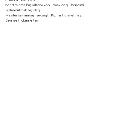
bendim ama başkalarını korkutmak değil, kendimi 
kullandırtmak hiç değil.
Maviler saklanmayı seçmişti, Kızıllar hükmetmeyi. 
Ben ise hiçbirine tam
olarak ait değildim. Gücümü gizlemek istemiyordum 
ama onun kölesi de
olmak istemiyordum. Taşı son kullandığım gece 
dizlerimin üzerine
çöktüm; vücudumdan çekilen enerji artık 
dayanılmazdı ve o an anladım ki
delirmiyorum, sömürülüyorum.
Şimdi önümde net bir yol yok ama ilk kez kendi 
kararımı vereceğimden
eminim. Kızıllardan kaçacaktım. Ateşimi bastırmadan, 
taşlara teslim
olmadan ve başkalarını ezmeden kullanmanın bir 
yolu olmalı. İçimdeki kor
beni yok etmek için değil, yolumu aydınlatmak için 
var. Ben ateşim, evet;
ama ateşin kölesi değilim ve bu savaş, hangi tarafın 
haklı olduğunu
kanıtlamak için değil, kim olduğumu kaybetmeden 
güçlenebilmek için
verilecek.