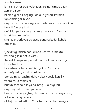
içinde yanan o
kırmızı alevler beni yakmıyor, aksine içimde uzun 
zamandır yerini
bilmediğim bir boşluğu dolduruyordu. Parmak 
uçlarımda geziniyor,
düşüncelerime ve duygularıma tepki veriyordu. O an 
hissettiğim şey korku
değildi; geç kalınmış bir tanışma gibiydi. Ben ise 
kendi kontrolümün
sınırlayan zorlayan bu gücü sonuna kadar kabuk 
etmiştim
Çocukluğumdan beri içimde kontrol etmekte 
zorlandığım bir öfke vardı.
İlkokulda koşu yarışlarında ikinci olmak benim için 
kaybetmekti ve
kaybetmeye tahammülüm yoktu. Biri bana 
vurduğunda ya da bağırdığında
geri adım atmazdım, daha yüksek sesle karşılık 
verirdim. O zamanlar
bunun sadece hırs ya da inatçılık olduğunu 
düşünüyordum ama şu nada
bakınca.. yıllar geçtikçe bunun derinlerde kaynayan, 
adı konmamış bir kor
olduğunu fark ettim. O his her zaman benimleydi.