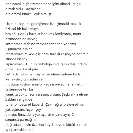
görünmek hiçbir zaman önceliğim olmadı; güçlü 
olmak oldu. Başkalarını
dinlemeyi bırakalı çok olmuştu.
Lisenin ilk yılına geldiğimde ise içimdeki sıcaklık 
fiziksel bir hâl almaya
başladı. Soğuk havalar beni etkilemiyordu; mont 
giymeden dolaşıyor,
antrenmanlarda normalden fazla terliyor ama 
üşümüyor, aksine
rahatlıyordum. Avuç içlerim sürekli kaşınıyor, derimin 
altında bir şey
kıpırdıyordu. Bunun psikolojik olduğunu düşündüm 
önce. Ta ki bir akşam
kettledan dökülen kaynar su elime gelene kadar. 
Refleksle çığlık attım ve
musluğa koştum ama birkaç saniye sonra fark ettim 
ki derimde tek bir
yanık izi yoktu, acı hissetmiyordum. Şaşkınlıkla elime 
baktım ve içimde
tuhaf bir cesaret kabardı. Çakmağı alıp alevi elime 
yaklaştırdım; hiçbir şey
olmadı. Biraz daha yaklaştırdım, yine aynı. En 
sonunda parmağımı
doğrudan alevin üzerine koydum ve o küçük kırmızı 
ışık parmaklarımın