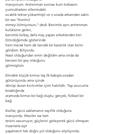
inanıyorum. Antrenman sonrası kum torbasını 
yumruklarken ellerimdeki
sıcaklık tekrar yükselmişti ve o sırada arkamdan sakin 
bir ses “Kontrol
etmeyi bilmiyorsun,” dedi. Benimle aynı antrenman 
kulübüne gelen,
benimle birkaç defa maç yapan erkeklerden biri. 
Döndüğümde gözlerinde
hem merak hem de tanıdık bir karanlık olan birini 
gördüm. Biliyordu.
Nasıl olduğundan emin değildim ama onda da 
benzeri bir şey olduğunu
görmüştüm.
Elindeki küçük kırmızı taş ilk bakışta sıradan 
görünüyordu ama içinde
dönüp duran kıvılcımlar içimi hatırlattı. Taşı avucuma 
bıraktığında
aramızda kırmızı bir bağ oluştu; gerçek, fiziksel bir 
bağ.
Kızıllar, gücü saklamanın zayıflık olduğuna 
inanıyordu. Maviler ise tam
tersini savunuyor, güçlerini gizleyerek gücü olmayan 
insanlarla eşit
yaşamanın tek doğru yol olduğunu söylüyordu. 