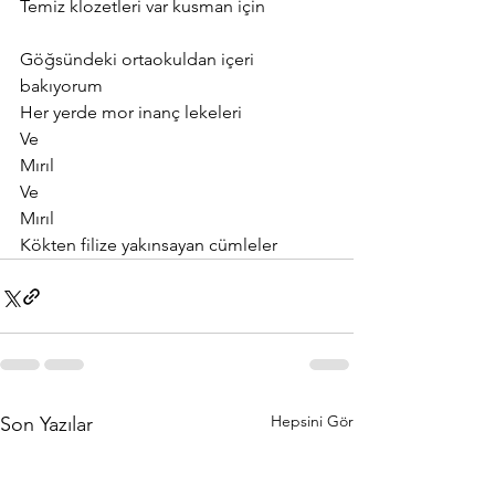
Temiz klozetleri var kusman için
Göğsündeki ortaokuldan içeri 
bakıyorum
Her yerde mor inanç lekeleri
Ve
Mırıl
Ve
Mırıl
Kökten filize yakınsayan cümleler
Hepsini Gör
Son Yazılar