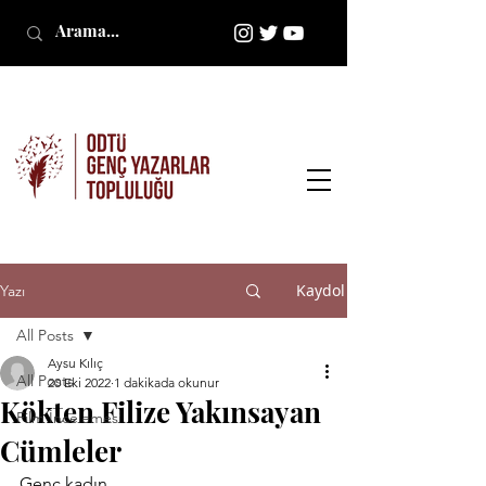
Kaydol
Yazı
All Posts
Aysu Kılıç
All Posts
20 Eki 2022
1 dakikada okunur
Kökten Filize Yakınsayan
Film İncelemesi
Cümleler
Genç kadın