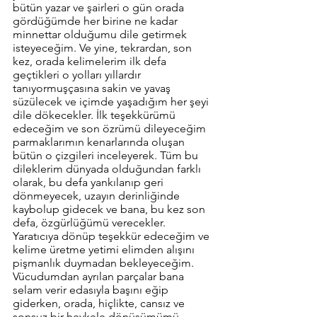
bütün yazar ve şairleri o gün orada 
gördüğümde her birine ne kadar 
minnettar olduğumu dile getirmek 
isteyeceğim. Ve yine, tekrardan, son 
kez, orada kelimelerim ilk defa 
geçtikleri o yolları yıllardır 
tanıyormuşçasına sakin ve yavaş 
süzülecek ve içimde yaşadığım her şeyi 
dile dökecekler. İlk teşekkürümü 
edeceğim ve son özrümü dileyeceğim 
parmaklarımın kenarlarında oluşan 
bütün o çizgileri inceleyerek. Tüm bu 
dileklerim dünyada olduğundan farklı 
olarak, bu defa yankılanıp geri 
dönmeyecek, uzayın derinliğinde 
kaybolup gidecek ve bana, bu kez son 
defa, özgürlüğümü verecekler. 
Yaratıcıya dönüp teşekkür edeceğim ve 
kelime üretme yetimi elimden alışını 
pişmanlık duymadan bekleyeceğim. 
Vücudumdan ayrılan parçalar bana 
selam verir edasıyla başını eğip 
giderken, orada, hiçlikte, cansız ve 
sonsuz bir heykele dönüşümümü, 