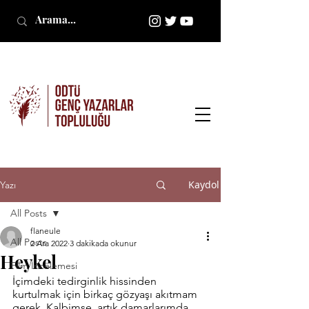
Kaydol
Yazı
All Posts
flaneule
All Posts
2 Ara 2022
3 dakikada okunur
Heykel
Film İncelemesi
İçimdeki tedirginlik hissinden 
kurtulmak için birkaç gözyaşı akıtmam 
gerek. Kalbimse, artık damarlarımda 