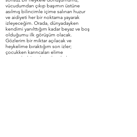
vücudumdan çıkıp başımın üstüne 
asılmış bilincimle içime salınan huzur 
ve aidiyeti her bir noktama yayarak 
izleyeceğim. Orada, dünyadayken 
kendimi yanılttığım kadar beyaz ve boş 
olduğumu ilk görüşüm olacak. 
Gözlerim bir miktar açılacak ve 
heykelime bıraktığım son izler; 
çocukken karıncaları elime 
tırmandırdığımda, mikroskobun 
camından içeri baktığımda oluştuğu 
gibi, hafifçe bu beyaz taşı çatlatarak 
ölümsüz yüzümde beliren şaşkınlık 
olacak. Bütün ışığı içinde hapseden bu 
yüzde, hayat devam ediyorken her bir 
canlının yaşadığı her şey, sonsuza dek 
birikecek. Ve o gün, birisi geldiğinde, 
bütün hayatı yüzümden okuyabilecek.
6 Kasım 2022