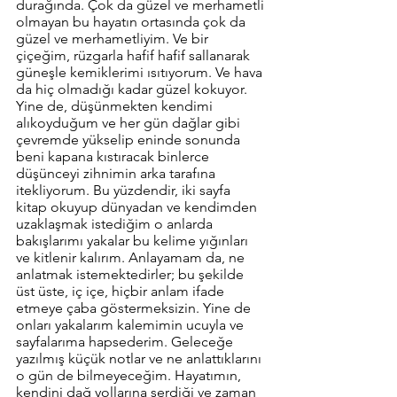
durağında. Çok da güzel ve merhametli 
olmayan bu hayatın ortasında çok da 
güzel ve merhametliyim. Ve bir 
çiçeğim, rüzgarla hafif hafif sallanarak 
güneşle kemiklerimi ısıtıyorum. Ve hava 
da hiç olmadığı kadar güzel kokuyor. 
Yine de, düşünmekten kendimi 
alıkoyduğum ve her gün dağlar gibi 
çevremde yükselip eninde sonunda 
beni kapana kıstıracak binlerce 
düşünceyi zihnimin arka tarafına 
itekliyorum. Bu yüzdendir, iki sayfa 
kitap okuyup dünyadan ve kendimden 
uzaklaşmak istediğim o anlarda 
bakışlarımı yakalar bu kelime yığınları 
ve kitlenir kalırım. Anlayamam da, ne 
anlatmak istemektedirler; bu şekilde 
üst üste, iç içe, hiçbir anlam ifade 
etmeye çaba göstermeksizin. Yine de 
onları yakalarım kalemimin ucuyla ve 
sayfalarıma hapsederim. Geleceğe 
yazılmış küçük notlar ve ne anlattıklarını 
o gün de bilmeyeceğim. Hayatımın, 
kendini dağ yollarına serdiği ve zaman 