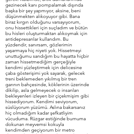
gezinecek kanı pompalamak dışında 
başka bir şey yapmıyor, aksine, beni 
düşünmekten alıkoyuyor gibi. Bana 
biraz kırgın olduğunu varsayıyorum, 
onu hissettikleri için suçladım ve bütün 
bu hisleri oluşturmaktan alıkoymak için 
antidepresanlar kullandım. Bu 
yüzdendir, sanırsam, gözlerimin 
yaşarmaya hiç niyeti yok. Hissetmeyi 
unuttuğumu sandığım bu hayatta hiçbir 
zaman hissetmediğim gerçeğiyle 
kendimi yüzleştirmek için delicesine 
çaba gösterişimi yok sayarak, gelecek 
treni beklemeden yıkılmış bir tren 
garının bahçesinde, köklerinin üzerinde 
dikilip, asla gelmeyecek o insanları 
bekleyenleri izleyen bir çiçekmişim gibi 
hissediyorum. Kendimi seviyorum, 
süslüyorum yüzümü. Aslına bakarsanız 
hiç olmadığım kadar şefkatliyim 
vücuduma. Rüzgar estiğinde burnuma 
dokunan meyvemsi kokuyla 
kendimden geçiyorum bir metro 