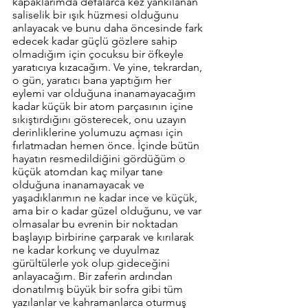
kapaklarımda defalarca kez yankılanan 
saliselik bir ışık hüzmesi olduğunu 
anlayacak ve bunu daha öncesinde fark 
edecek kadar güçlü gözlere sahip 
olmadığım için çocuksu bir öfkeyle 
yaratıcıya kızacağım. Ve yine, tekrardan, 
o gün, yaratıcı bana yaptığım her 
eylemi var olduğuna inanamayacağım 
kadar küçük bir atom parçasının içine 
sıkıştırdığını gösterecek, onu uzayın 
derinliklerine yolumuzu açması için 
fırlatmadan hemen önce. İçinde bütün 
hayatın resmedildiğini gördüğüm o 
küçük atomdan kaç milyar tane 
olduğuna inanamayacak ve 
yaşadıklarımın ne kadar ince ve küçük, 
ama bir o kadar güzel olduğunu, ve var 
olmasalar bu evrenin bir noktadan 
başlayıp birbirine çarparak ve kırılarak 
ne kadar korkunç ve duyulmaz 
gürültülerle yok olup gideceğini 
anlayacağım. Bir zaferin ardından 
donatılmış büyük bir sofra gibi tüm 
yazılanlar ve kahramanlarca oturmuş 