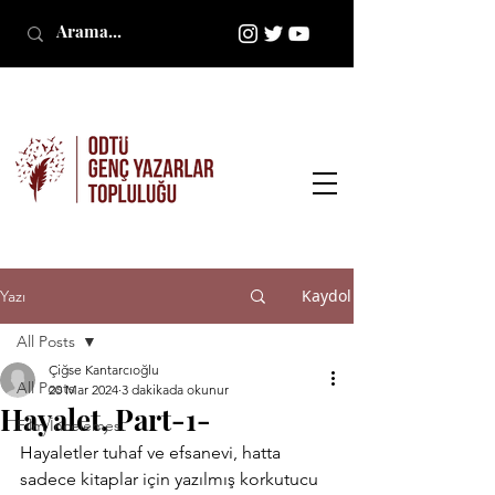
Kaydol
Yazı
All Posts
Çiğse Kantarcıoğlu
All Posts
20 Mar 2024
3 dakikada okunur
Hayalet, Part-1-
Film İncelemesi
Hayaletler tuhaf ve efsanevi, hatta 
sadece kitaplar için yazılmış korkutucu 