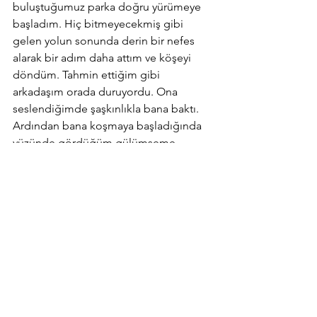
buluştuğumuz parka doğru yürümeye 
başladım. Hiç bitmeyecekmiş gibi 
gelen yolun sonunda derin bir nefes 
alarak bir adım daha attım ve köşeyi 
döndüm. Tahmin ettiğim gibi 
arkadaşım orada duruyordu. Ona 
seslendiğimde şaşkınlıkla bana baktı. 
Ardından bana koşmaya başladığında 
yüzünde gördüğüm gülümseme 
kalbime dev gibi bir hançer 
saplanmasına sebep olmuştu. ''Hey, 
buralarda bizi görebilen biri olduğunu 
duymuştum, bu kadar çabuk 
karşılaşmamız büyük şans.'' Bu bir hata 
mıydı yoksa olması gereken miydi 
bilmiyorum ama ''Öyle mi? Bence 
normal.'' diye cevap verdim. 
Böylece en yakın arkadaşım beni takip 