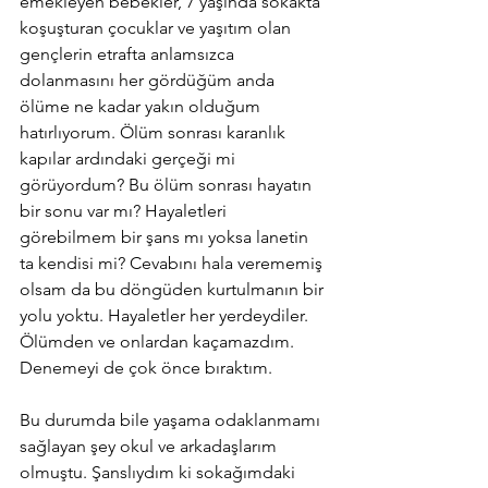
emekleyen bebekler, 7 yaşında sokakta 
koşuşturan çocuklar ve yaşıtım olan 
gençlerin etrafta anlamsızca 
dolanmasını her gördüğüm anda 
ölüme ne kadar yakın olduğum 
hatırlıyorum. Ölüm sonrası karanlık 
kapılar ardındaki gerçeği mi 
görüyordum? Bu ölüm sonrası hayatın 
bir sonu var mı? Hayaletleri 
görebilmem bir şans mı yoksa lanetin 
ta kendisi mi? Cevabını hala verememiş 
olsam da bu döngüden kurtulmanın bir 
yolu yoktu. Hayaletler her yerdeydiler. 
Ölümden ve onlardan kaçamazdım. 
Denemeyi de çok önce bıraktım. 
Bu durumda bile yaşama odaklanmamı 
sağlayan şey okul ve arkadaşlarım 
olmuştu. Şanslıydım ki sokağımdaki 