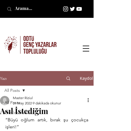
Kaydol
Yazı
All Posts
Master Riziul
All Posts
31 May 2022
9 dakikada okunur
Asıl İstediğim
Film İncelemesi
“Büyü oğlum artık, bırak şu çocukça 
işleri!”