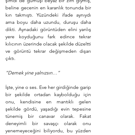
şimdi de gümüşi beyaz bir zırh giymiş, 
beline gecenin en karanlık tonunda bir 
kın takmıştı. Yüzündeki ifade aynıydı 
ama boyu daha uzundu, duruşu daha 
dikti. Aynadaki görüntüden elini yanlış 
yere koyduğunu fark edince tekrar 
kılıcının üzerinde olacak şekilde düzeltti 
ve görüntü tekrar değişmeden dışarı 
çıktı.
“Demek yine yalnızsın…”
İşte, yine o ses. Eve her girdiğinde garip 
bir şekilde ortadan kaybolduğu için 
onu, kendisine en mantıklı gelen 
şekilde gördü, yaşadığı evin tepesine 
tünemiş bir canavar olarak. Fakat 
deneyimli bir savaşçı olarak onu 
yenemeyeceğini biliyordu, bu yüzden 