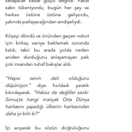
savaşacak kadar güçlü değildi. Fakat 
sabrı tükeniyordu, bugün her şey ve 
herkes üstüne üstüne geliyordu, 
yakında patlayacağından endişeliydi.
Köşeyi döndü ve önünden geçen robot 
için birkaç saniye beklemek zorunda 
kaldı, tabii bu arada yolda neden 
aniden durduğunu anlayamayan pek 
çok insandan tuhaf bakışlar aldı.
“Hepsi senin deli olduğunu 
düşünüyor.” 
diye fısıldadı yaratık 
kıkırdayarak. 
“Haksız da değiller sanki. 
Sonuçta hangi manyak Orta Dünya 
haritasını yaşadığı ülkenin haritasından 
daha iyi bilir ki?”
İçi acıyarak bu sözün doğruluğunu 