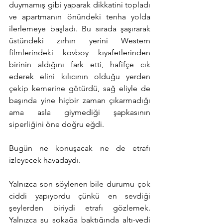
duymamış gibi yaparak dikkatini topladı 
ve apartmanın önündeki tenha yolda 
ilerlemeye başladı. Bu sırada şaşırarak 
üstündeki zırhın yerini Western 
filmlerindeki kovboy kıyafetlerinden 
birinin aldığını fark etti, hafifçe cık 
ederek elini kılıcının olduğu yerden 
çekip kemerine götürdü, sağ eliyle de 
başında yine hiçbir zaman çıkarmadığı 
ama asla giymediği şapkasının 
siperliğini öne doğru eğdi.
Bugün ne konuşacak ne de etrafı 
izleyecek havadaydı.
Yalnızca son söylenen bile durumu çok 
ciddi yapıyordu çünkü en sevdiği 
şeylerden biriydi etrafı gözlemek. 
Yalnızca şu sokağa baktığında altı-yedi 