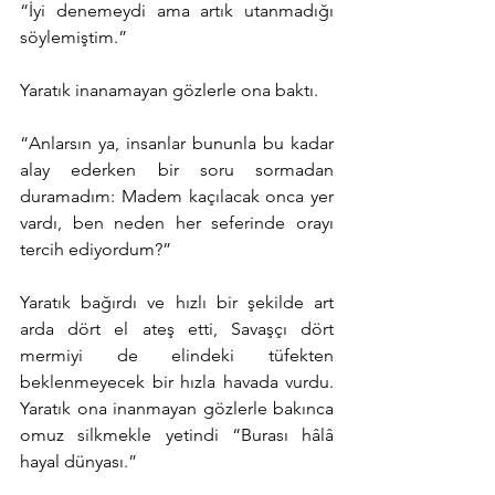
“İyi denemeydi ama artık utanmadığı 
söylemiştim.”
Yaratık inanamayan gözlerle ona baktı.
“Anlarsın ya, insanlar bununla bu kadar 
alay ederken bir soru sormadan 
duramadım: Madem kaçılacak onca yer 
vardı, ben neden her seferinde orayı 
tercih ediyordum?”
Yaratık bağırdı ve hızlı bir şekilde art 
arda dört el ateş etti, Savaşçı dört 
mermiyi de elindeki tüfekten 
beklenmeyecek bir hızla havada vurdu. 
Yaratık ona inanmayan gözlerle bakınca 
omuz silkmekle yetindi “Burası hâlâ 
hayal dünyası.”