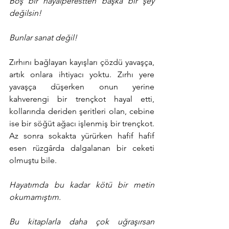
Boş bir hayalperestten başka bir şey 
değilsin!
Bunlar sanat değil!
Zırhını bağlayan kayışları çözdü yavaşça, 
artık onlara ihtiyacı yoktu. Zırhı yere 
yavaşça düşerken onun yerine 
kahverengi bir trençkot hayal etti, 
kollarında deriden şeritleri olan, cebine 
ise bir söğüt ağacı işlenmiş bir trençkot. 
Az sonra sokakta yürürken hafif hafif 
esen rüzgârda dalgalanan bir ceketi 
olmuştu bile.
Hayatımda bu kadar kötü bir metin 
okumamıştım.
Bu kitaplarla daha çok uğraşırsan 