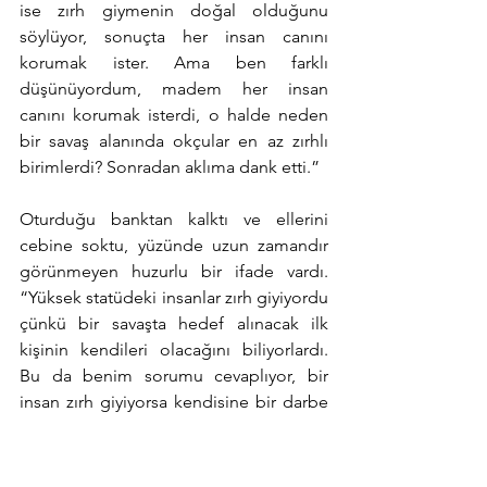
ise zırh giymenin doğal olduğunu 
söylüyor, sonuçta her insan canını 
korumak ister. Ama ben farklı 
düşünüyordum, madem her insan 
canını korumak isterdi, o halde neden 
bir savaş alanında okçular en az zırhlı 
birimlerdi? Sonradan aklıma dank etti.”
Oturduğu banktan kalktı ve ellerini 
cebine soktu, yüzünde uzun zamandır 
görünmeyen huzurlu bir ifade vardı. 
“Yüksek statüdeki insanlar zırh giyiyordu 
çünkü bir savaşta hedef alınacak ilk 
kişinin kendileri olacağını biliyorlardı. 
Bu da benim sorumu cevaplıyor, bir 
insan zırh giyiyorsa kendisine bir darbe 
gelmesini bekliyordur. Bu, savaş 
zamanında zırh giymeyi mantıklı kılar, 
peki benim üzerimde neden zırh vardı?”