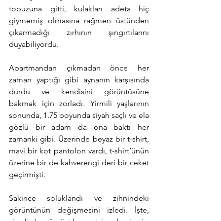
topuzuna gitti, kulakları adeta hiç 
giymemiş olmasına rağmen üstünden 
çıkarmadığı zırhının şıngırtılarını 
duyabiliyordu.
Apartmandan çıkmadan önce her 
zaman yaptığı gibi aynanın karşısında 
durdu ve kendisini görüntüsüne 
bakmak için zorladı. Yirmili yaşlarının 
sonunda, 1.75 boyunda siyah saçlı ve ela 
gözlü bir adam da ona baktı her 
zamanki gibi. Üzerinde beyaz bir t-shirt, 
mavi bir kot pantolon vardı, t-shirt’ünün 
üzerine bir de kahverengi deri bir ceket 
geçirmişti.
Sakince soluklandı ve zihnindeki 
görüntünün değişmesini izledi. İşte, 