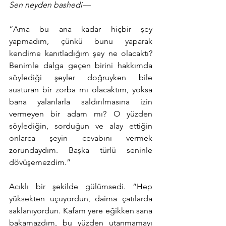
Sen neyden bashedi—
“Ama bu ana kadar hiçbir şey 
yapmadım, çünkü bunu yaparak 
kendime kanıtladığım şey ne olacaktı? 
Benimle dalga geçen birini hakkımda 
söylediği şeyler doğruyken bile 
susturan bir zorba mı olacaktım, yoksa 
bana yalanlarla saldırılmasına izin 
vermeyen bir adam mı? O yüzden 
söylediğin, sorduğun ve alay ettiğin 
onlarca şeyin cevabını vermek 
zorundaydım. Başka türlü seninle 
dövüşemezdim.”
Acıklı bir şekilde gülümsedi. “Hep 
yüksekten uçuyordun, daima çatılarda 
saklanıyordun. Kafam yere eğikken sana 
bakamazdım, bu yüzden utanmamayı 