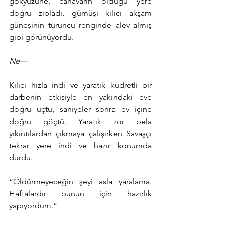
gökyüzüne, canavarın olduğu yere 
doğru zıpladı, gümüşi kılıcı akşam 
güneşinin turuncu renginde alev almış 
gibi görünüyordu.
Ne—
Kılıcı hızla indi ve yaratık kudretli bir 
darbenin etkisiyle en yakındaki eve 
doğru uçtu, saniyeler sonra ev içine 
doğru göçtü. Yaratık zor bela 
yıkıntılardan çıkmaya çalışırken Savaşçı 
tekrar yere indi ve hazır konumda 
durdu.
“Öldürmeyeceğin şeyi asla yaralama. 
Haftalardır bunun için hazırlık 
yapıyordum.”