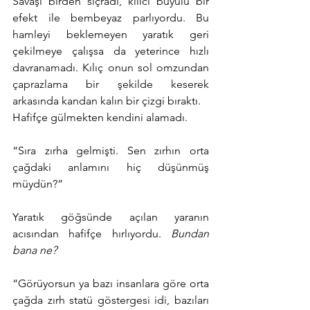
Savaşı birden sıçradı, kılıcı büyülü bir 
efekt ile bembeyaz parlıyordu. Bu 
hamleyi beklemeyen yaratık geri 
çekilmeye çalışsa da yeterince hızlı 
davranamadı. Kılıç onun sol omzundan 
çaprazlama bir şekilde keserek 
arkasında kandan kalın bir çizgi bıraktı.
Hafifçe gülmekten kendini alamadı.
“Sıra zırha gelmişti. Sen zırhın orta 
çağdaki anlamını hiç düşünmüş 
müydün?”
Yaratık göğsünde açılan yaranın 
acısından hafifçe hırlıyordu. 
Bundan 
bana ne?
“Görüyorsun ya bazı insanlara göre orta 
çağda zırh statü göstergesi idi, bazıları 