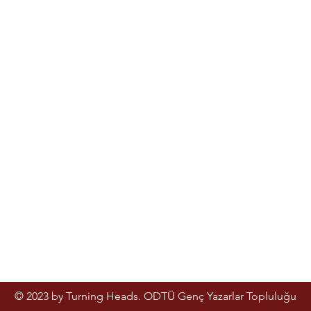
© 2023 by Turning Heads. ODTÜ Genç Yazarlar Topluluğu