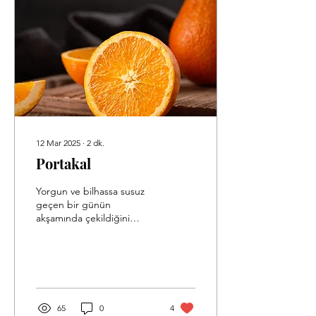
dökmedikçe böbreğin
öksürmeye kalsın ciğerlerin
ve maazallah durduğunda
kalbin biliyolar mı yerini.
Gözler aynası...
12 Mar 2025
∙
2
dk.
Portakal
Yorgun ve bilhassa susuz
geçen bir günün
akşamında çekildiğini
düşün odana. Ayaklarında
bir sızı, başlarında atalet ve
o kupkuru...
65
0
4