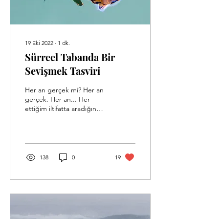
19 Eki 2022
∙
1
dk.
Sürreel Tabanda Bir
Sevişmek Tasviri
Her an gerçek mi? Her an
gerçek. Her an... Her
ettiğim iltifatta aradığın
Evet! O, gerçek.
Kurduğum süslü cümleler
Süsünü kopartıp atsan...
138
0
19