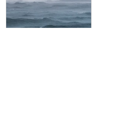
19 Eki 2022
∙
1
dk.
Pişmanlık
Soğuğum bugün Uzunca
esen rüzgarların
uğultusunda soğuğum Hiç
susmayacak ağlayışları
dinliyorum Rüzgarın yaktığı
ağıdı Aslında içimden...
64
0
8