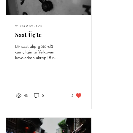
21 Kas 2022
∙
1
dk.
Saat Üç'te
Bir saat alıp götürdü
gençliğimizi Yelkovan
kavolarken akrepi Bir
bekleyiş bitirdi vaktimizi.
İleri ve geri . Ah sevgilim!
Ah yoldaşım!...
43
0
2