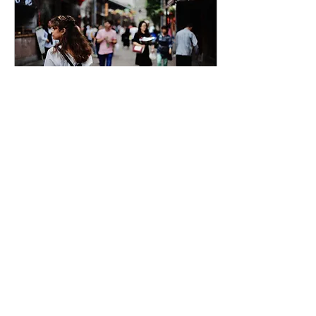
21 Kas 2022
∙
1
dk.
Göçmen
Yabancı! Seni tanıyor
muyum? Bütün yabancılar
birbirini tanır dedi Bir
yabancı. Herkes kendine
yolcu Aynı zamanda hancı
Tanımıyorsan beni...
44
0
6