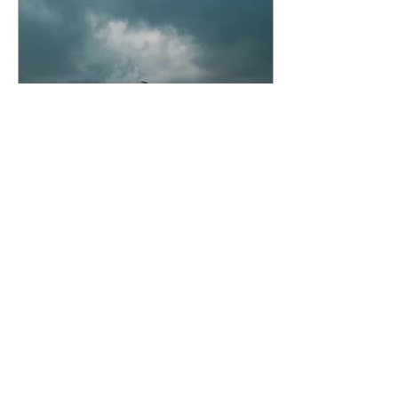
31 Eki 2023
∙
1
dk.
Gecenin Rüzgarı
Gökyüzünün yağmurla
aydınlandığı gece Bir yüz
görürüm yabancı bir
bilmece Bilmem ki kendim
miyim ya da kimdir kendim
Bir gördüğüm...
45
0
2