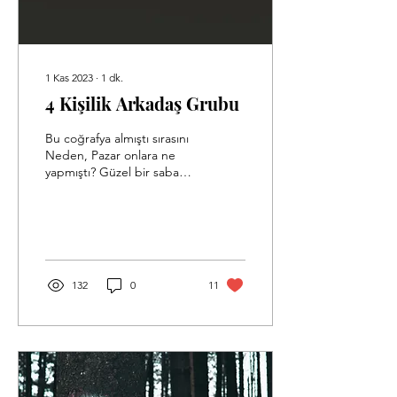
1 Kas 2023
∙
1
dk.
4 Kişilik Arkadaş Grubu
Bu coğrafya almıştı sırasını
Neden, Pazar onlara ne
yapmıştı? Güzel bir sabahın
kahvaltı anı Gözlerden dışa
vuran o parıltı. Kalkıp...
132
0
11