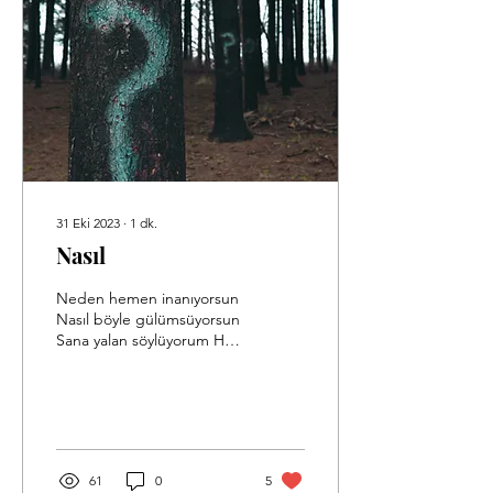
31 Eki 2023
∙
1
dk.
Nasıl
Neden hemen inanıyorsun
Nasıl böyle gülümsüyorsun
Sana yalan söylüyorum Hala
nasıl anlamıyorsun. –9
Nisan 2022–
61
0
5