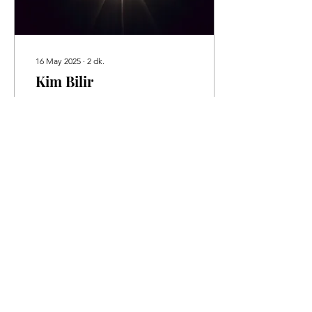
16 May 2025
∙
2
dk.
Kim Bilir
Aslında kesin bir şekilde
biliyordum
uzaklaşacağımızı, aramıza,
binlerce kilometrelerden
uzak mesafelerin
gireceğini, paralel çizgiler...
42
0
3