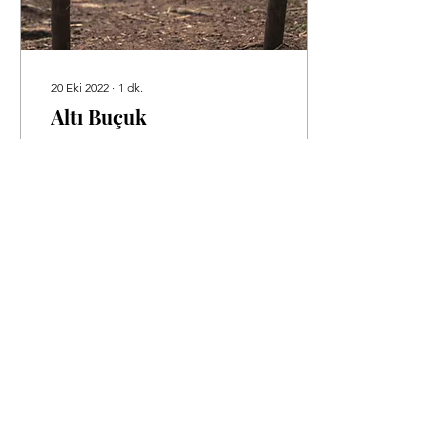
20 Eki 2022
∙
1
dk.
Altı Buçuk
Yaşım daha altı buçuk bile
değil Merak falan da
etmiyorum ilerisini
Gelecekte nelerin geleceği
başıma Çevremdeki
yüzlerce makineden belli...
182
0
14