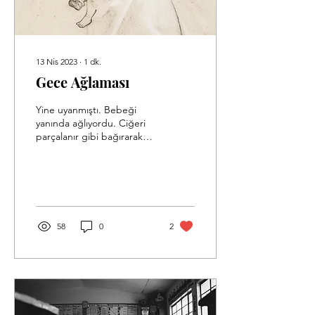
13 Nis 2023
∙
1
dk.
Gece Ağlaması
Yine uyanmıştı. Bebeği
yanında ağlıyordu. Ciğeri
parçalanır gibi bağırarak
ağlamasına rağmen nasıl
bu kadar küçük ve sevimli
bir...
58
0
2