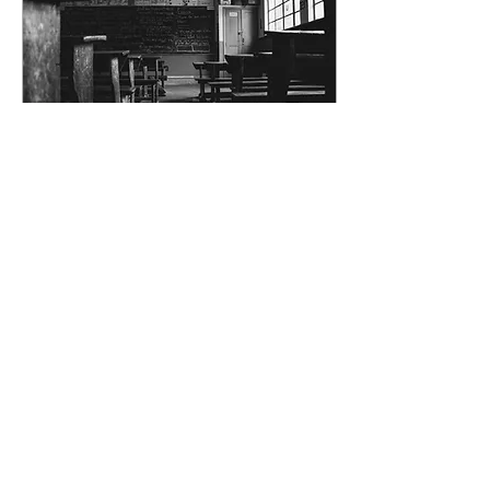
13 Nis 2023
∙
1
dk.
Hapis Okul
Yine okul yolunda kafasını
cama dayamış direkleri
sayıyordu. Daha kaç gün,
kaç yıl gidecekti bu yolu
büyümek için, meslek
sahibi olmak...
76
0
2