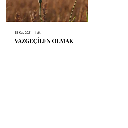
15 Kas 2021
∙
1
dk.
VAZGEÇİLEN OLMAK
Kolay değil vazgeçilen
olmak. Hiç kolay olmadı.
Hayatın, iki yüzü birbirini
taklit eden bir madalyonun
düzensiz döngülerine
sığdırılmış...
12
0
1