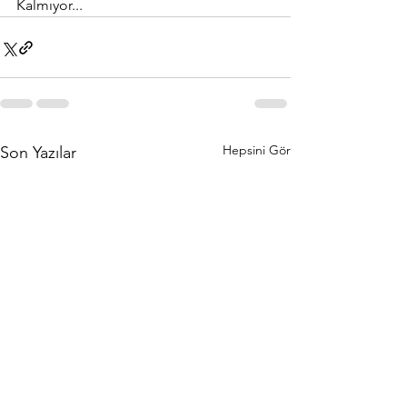
Kalmıyor...
Hepsini Gör
Son Yazılar