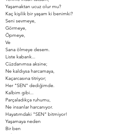
Yaşamaktan ucuz olur mu?
Kaç kişilik bir yaşam ki benimki?
Seni sevmeye,
Görmeye,
Öpmeye,
Ve
Sana ölmeye desem.
Liste kabarık...
Cüzdanımsa aksine;
Ne kaldıysa harcamaya,
Kaçarcasına titriyor;
Her "SEN" dediğimde.
Kalbim gibi...
Parçaladıkça ruhumu,
Ne insanlar harcanıyor.
Hayatımdaki "SEN" bitmiyor!
Yaşamaya neden 
Bir ben 