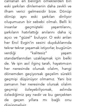
canlanan en belirgin örneklerden biri 
eski şarkıları dinlemenin daha zevkli ve 
ilham verici gelmesidir bize. Dönüp 
dönüp aynı eski şarkıları dinliyor 
oluşumuzun bir sebebi olmalı. Belli ki 
insanlar geçmişteki yaşantılarını, 
şarkıların hatırlattığı anılarını daha iç 
açıcı ve “güzel” buluyor. O eski anları 
her Erol Evgin’in sesini duyduklarında 
tekrar tekrar yaşamak istiyorlar, bugünün 
verdiği “kalitesiz” yaşam 
standartlarından uzaklaşmak için belki 
de. Ve işin asıl ilginç tarafı, hayatımızın 
her neresinde olursak olalım, hangi 
dönemden geçiyorsak geçelim sürekli 
geçmişi düşünüyor olmamız. Yani biz 
zamanın her neresinde olursak olalım 
geçmişi özleyebiliyorsak, aslında 
özlediğimiz şey nedir ve bu gerçekten 
de geçen yıllara mı bağlı onu 
düşünmeliyiz.