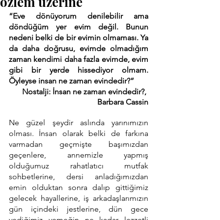
özlem üzerine
“Eve dönüyorum denilebilir ama 
döndüğüm yer evim değil. Bunun 
nedeni belki de bir evimin olmaması. Ya 
da daha doğrusu, evimde olmadığım 
zaman kendimi daha fazla evimde, evim 
gibi bir yerde hissediyor olmam. 
Öyleyse insan ne zaman evindedir?”
Nostalji: İnsan ne zaman evindedir?, 
Barbara Cassin
Ne güzel şeydir aslında yarınımızın 
olması. İnsan olarak belki de farkına 
varmadan geçmişte başımızdan 
geçenlere, annemizle yapmış 
olduğumuz rahatlatıcı mutfak 
sohbetlerine, dersi anladığımızdan 
emin olduktan sonra dalıp gittiğimiz 
gelecek hayallerine, iş arkadaşlarımızın 
gün içindeki jestlerine, dün gece 
yediğimiz yemeğin ne kadar lezzetli 