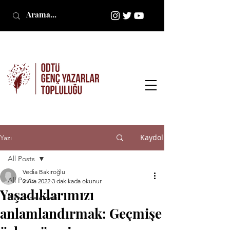
Kaydol
Yazı
All Posts
Vedia Bakıroğlu
All Posts
2 Ara 2022
3 dakikada okunur
Yaşadıklarımızı
Film İncelemesi
anlamlandırmak: Geçmişe