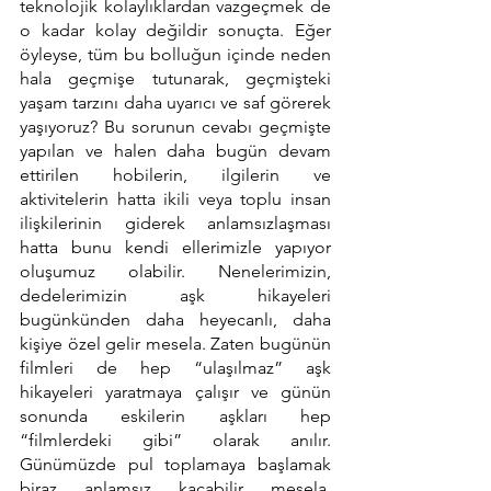
teknolojik kolaylıklardan vazgeçmek de 
o kadar kolay değildir sonuçta. Eğer 
öyleyse, tüm bu bolluğun içinde neden 
hala geçmişe tutunarak, geçmişteki 
yaşam tarzını daha uyarıcı ve saf görerek 
yaşıyoruz? Bu sorunun cevabı geçmişte 
yapılan ve halen daha bugün devam 
ettirilen hobilerin, ilgilerin ve 
aktivitelerin hatta ikili veya toplu insan 
ilişkilerinin giderek anlamsızlaşması 
hatta bunu kendi ellerimizle yapıyor 
oluşumuz olabilir. Nenelerimizin, 
dedelerimizin aşk hikayeleri 
bugünkünden daha heyecanlı, daha 
kişiye özel gelir mesela. Zaten bugünün 
filmleri de hep “ulaşılmaz” aşk 
hikayeleri yaratmaya çalışır ve günün 
sonunda eskilerin aşkları hep 
“filmlerdeki gibi” olarak anılır. 
Günümüzde pul toplamaya başlamak 
biraz anlamsız kaçabilir mesela. 