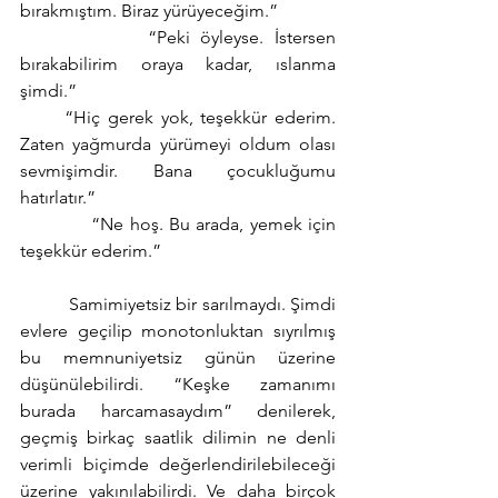
bırakmıştım. Biraz yürüyeceğim.”
            “Peki öyleyse. İstersen 
bırakabilirim oraya kadar, ıslanma 
şimdi.”
      “Hiç gerek yok, teşekkür ederim. 
Zaten yağmurda yürümeyi oldum olası 
sevmişimdir. Bana çocukluğumu 
hatırlatır.”
            “Ne hoş. Bu arada, yemek için 
teşekkür ederim.”
          Samimiyetsiz bir sarılmaydı. Şimdi 
evlere geçilip monotonluktan sıyrılmış 
bu memnuniyetsiz günün üzerine 
düşünülebilirdi. “Keşke zamanımı 
burada harcamasaydım” denilerek, 
geçmiş birkaç saatlik dilimin ne denli 
verimli biçimde değerlendirilebileceği 
üzerine yakınılabilirdi. Ve daha birçok 