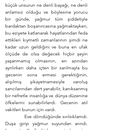
küçük unsurun ne denli bayağı, ne denli 
anlamsız olduğu ve böylesine yorucu 
bir günde, yağmur tüm şiddetiyle 
bardaktan boşanırcasına yağmaktayken, 
bu eziyete katlanarak hayatlarından feda 
ettikleri kıymetli zamanlarının şimdi ne 
kadar uzun geldiğini ve buna en ufak 
ölçüde de olsa değecek hiçbir şeyin 
yaşanmamış olmasının, en azından 
ayrılırken daha içten bir sarılmayla bu 
gecenin sona ermesi gerektiğinin, 
alışılmış şikayetnamesiyle varoluş 
sancılarından dert yanabilir, kanıksanmış 
bir nefretle insanlığa ve dünya düzenine 
öfkelerini sunabilirlerdi. Gecenin atıl 
vakitleri bunun için vardı.
            Eve döndüğünde sırılsıklamdı. 
Duşa girip yağmur suyundan arındı. 