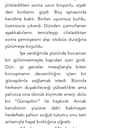
jöleledikten sonra uzun boyunlu, siyah 
deri botlarını giydi. Boy aynasında 
kendine baktı. Botları uyumsuz buldu, 
özensizce çıkardı. Dünden çamurlanan 
ayakkabılarını temizleyip cilaladıktan 
sonra şemsiyesini alıp otobüs durağına 
yürümeye koyuldu.
            İşe vardığında yüzünde kocaman 
bir gülümsemeyle kapıdan içeri girdi. 
Dün, iyi geceler mesajlarıyla biten 
konuşmanın devamlılığını içten bir 
günaydınla sağlamak istedi. Büroda 
herkesin duyabileceği yükseklikte ama 
yalnızca ona dönük biçimde enerji dolu 
bir “Günaydın!” ile haykırdı. Ancak 
kendisinin yüzüne dahi bakmayan 
hedefteki şahsın soğuk tutumu onu tam 
anlamıyla hayal kırıklığına uğrattı. 