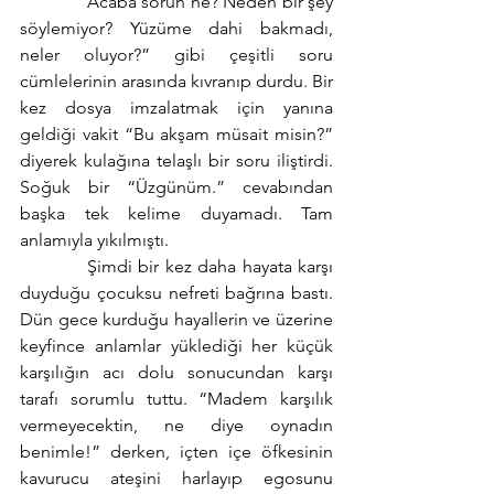
            “Acaba sorun ne? Neden bir şey 
söylemiyor? Yüzüme dahi bakmadı, 
neler oluyor?” gibi çeşitli soru 
cümlelerinin arasında kıvranıp durdu. Bir 
kez dosya imzalatmak için yanına 
geldiği vakit “Bu akşam müsait misin?” 
diyerek kulağına telaşlı bir soru iliştirdi. 
Soğuk bir “Üzgünüm.” cevabından 
başka tek kelime duyamadı. Tam 
anlamıyla yıkılmıştı. 
           Şimdi bir kez daha hayata karşı 
duyduğu çocuksu nefreti bağrına bastı. 
Dün gece kurduğu hayallerin ve üzerine 
keyfince anlamlar yüklediği her küçük 
karşılığın acı dolu sonucundan karşı 
tarafı sorumlu tuttu. “Madem karşılık 
vermeyecektin, ne diye oynadın 
benimle!” derken, içten içe öfkesinin 
kavurucu ateşini harlayıp egosunu 