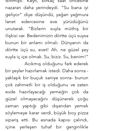
Isınmıştı. Keyfi, birkaç saat öncesine 
nazaran daha yerindeydi. “Su bana iyi 
geliyor” diye düşündü, yağan yağmura 
lanet edercesine eve yürüdüğünü 
unutarak. “Bizlerin suyla müthiş bir 
ilişkisi var. Bedenimizin dörtte üçü suysa 
bunun bir anlamı olmalı. Dünyanın da 
dörtte üçü su, evet! Ah, ne güzel şey 
suyla iç içe olmak. Su, biziz. Su, benim!”
            Acıkmış olduğunu fark ederek 
bir şeyler hazırlamak istedi. Daha sonra -
yaklaşık bir buçuk saniye sonra- bunun 
çok zahmetli bir iş olduğunu ve zaten 
evde hazırlayacağı yemeğin çok da 
güzel olmayacağını düşünerek çoğu 
zaman yaptığı gibi dışarıdan yemek 
söylemeye karar verdi, büyük boy pizza 
sipariş etti. Bu esnada kapısı çalındı, 
içine yerleşen tuhaf bir gerginlikle 