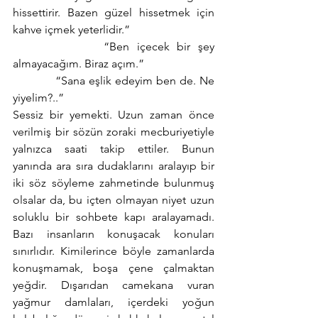
hissettirir. Bazen güzel hissetmek için 
kahve içmek yeterlidir.”
            “Ben içecek bir şey 
almayacağım. Biraz açım.”
            “Sana eşlik edeyim ben de. Ne 
yiyelim?..”
Sessiz bir yemekti. Uzun zaman önce 
verilmiş bir sözün zoraki mecburiyetiyle 
yalnızca saati takip ettiler. Bunun 
yanında ara sıra dudaklarını aralayıp bir 
iki söz söyleme zahmetinde bulunmuş 
olsalar da, bu içten olmayan niyet uzun 
soluklu bir sohbete kapı aralayamadı. 
Bazı insanların konuşacak konuları 
sınırlıdır. Kimilerince böyle zamanlarda 
konuşmamak, boşa çene çalmaktan 
yeğdir. Dışarıdan camekana vuran 
yağmur damlaları, içerdeki yoğun 