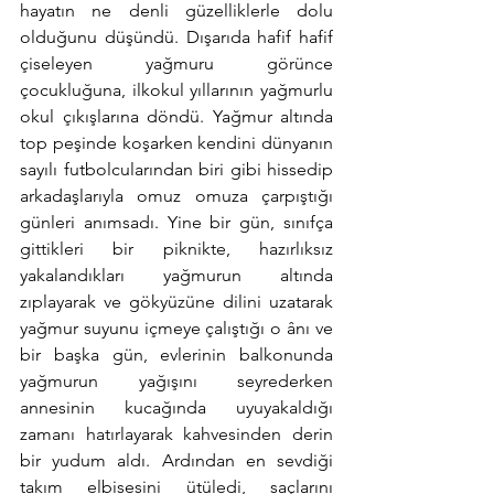
hayatın ne denli güzelliklerle dolu 
olduğunu düşündü. Dışarıda hafif hafif 
çiseleyen yağmuru görünce 
çocukluğuna, ilkokul yıllarının yağmurlu 
okul çıkışlarına döndü. Yağmur altında 
top peşinde koşarken kendini dünyanın 
sayılı futbolcularından biri gibi hissedip 
arkadaşlarıyla omuz omuza çarpıştığı 
günleri anımsadı. Yine bir gün, sınıfça 
gittikleri bir piknikte, hazırlıksız 
yakalandıkları yağmurun altında 
zıplayarak ve gökyüzüne dilini uzatarak 
yağmur suyunu içmeye çalıştığı o ânı ve 
bir başka gün, evlerinin balkonunda 
yağmurun yağışını seyrederken 
annesinin kucağında uyuyakaldığı 
zamanı hatırlayarak kahvesinden derin 
bir yudum aldı. Ardından en sevdiği 
takım elbisesini ütüledi, saçlarını 