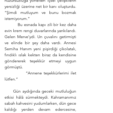
huzursuzluğa yönelten içsel çelişkilerin 
yersizliği üzerine net bir kanı oluşturdu. 
“Şimdi mutluyum ve bunu bozmak 
istemiyorum.”
         Bu esnada kapı zili bir kez daha 
evin krem rengi duvarlarında yankılandı. 
Gelen Merve’ydi. Un çuvalını getirmişti 
ve elinde bir şey daha vardı. Annesi 
Semiha Hanım yeni pişirdiği çikolatalı, 
fındıklı ıslak kekten biraz da kendisine 
göndererek teşekkür etmeyi uygun 
görmüştü. 
            “Annene teşekkürlerimi ilet 
lütfen.”
     Gün aydığında geceki mutluluğun 
etkisi hâlâ sürmekteydi. Kahramanımız 
sabah kahvesini yudumlarken, dün gece 
kaldığı yerden devam edercesine, 