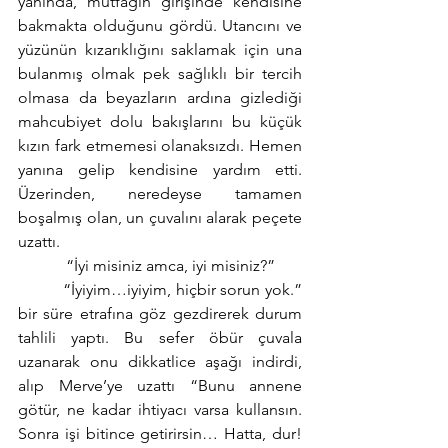
yanında, mutfağın girişinde kendisine 
bakmakta olduğunu gördü. Utancını ve 
yüzünün kızarıklığını saklamak için una 
bulanmış olmak pek sağlıklı bir tercih 
olmasa da beyazların ardına gizlediği 
mahcubiyet dolu bakışlarını bu küçük 
kızın fark etmemesi olanaksızdı. Hemen 
yanına gelip kendisine yardım etti. 
Üzerinden, neredeyse tamamen 
boşalmış olan, un çuvalını alarak peçete 
uzattı. 
            “İyi misiniz amca, iyi misiniz?”
          “İyiyim…iyiyim, hiçbir sorun yok.” 
bir süre etrafına göz gezdirerek durum 
tahlili yaptı. Bu sefer öbür çuvala 
uzanarak onu dikkatlice aşağı indirdi, 
alıp Merve’ye uzattı “Bunu annene 
götür, ne kadar ihtiyacı varsa kullansın. 
Sonra işi bitince getirirsin… Hatta, dur! 