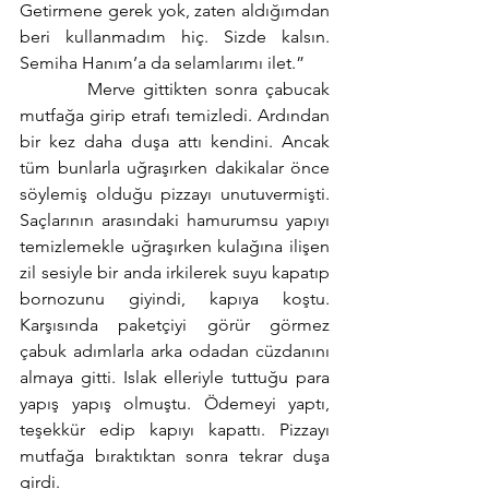
Getirmene gerek yok, zaten aldığımdan 
beri kullanmadım hiç. Sizde kalsın. 
Semiha Hanım’a da selamlarımı ilet.” 
         Merve gittikten sonra çabucak 
mutfağa girip etrafı temizledi. Ardından 
bir kez daha duşa attı kendini. Ancak 
tüm bunlarla uğraşırken dakikalar önce 
söylemiş olduğu pizzayı unutuvermişti. 
Saçlarının arasındaki hamurumsu yapıyı 
temizlemekle uğraşırken kulağına ilişen 
zil sesiyle bir anda irkilerek suyu kapatıp 
bornozunu giyindi, kapıya koştu. 
Karşısında paketçiyi görür görmez 
çabuk adımlarla arka odadan cüzdanını 
almaya gitti. Islak elleriyle tuttuğu para 
yapış yapış olmuştu. Ödemeyi yaptı, 
teşekkür edip kapıyı kapattı. Pizzayı 
mutfağa bıraktıktan sonra tekrar duşa 
girdi. 