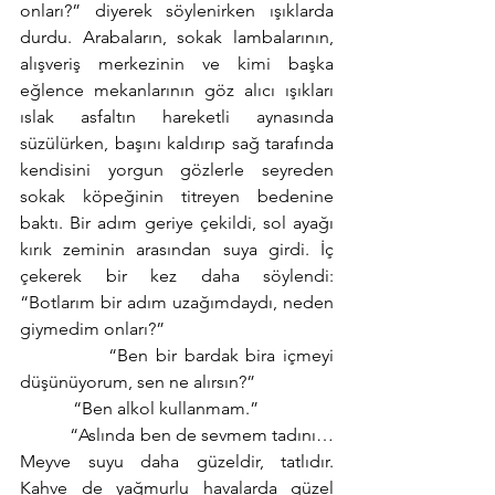
onları?” diyerek söylenirken ışıklarda 
durdu. Arabaların, sokak lambalarının, 
alışveriş merkezinin ve kimi başka 
eğlence mekanlarının göz alıcı ışıkları 
ıslak asfaltın hareketli aynasında 
süzülürken, başını kaldırıp sağ tarafında 
kendisini yorgun gözlerle seyreden 
sokak köpeğinin titreyen bedenine 
baktı. Bir adım geriye çekildi, sol ayağı 
kırık zeminin arasından suya girdi. İç 
çekerek bir kez daha söylendi: 
“Botlarım bir adım uzağımdaydı, neden 
giymedim onları?”
            “Ben bir bardak bira içmeyi 
düşünüyorum, sen ne alırsın?”
            “Ben alkol kullanmam.”
           “Aslında ben de sevmem tadını… 
Meyve suyu daha güzeldir, tatlıdır. 
Kahve de yağmurlu havalarda güzel 