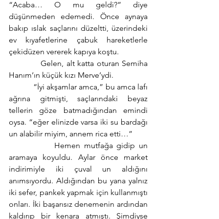
“Acaba… O mu geldi?” diye 
düşünmeden edemedi. Önce aynaya 
bakıp ıslak saçlarını düzeltti, üzerindeki 
ev kıyafetlerine çabuk hareketlerle 
çekidüzen vererek kapıya koştu. 
            Gelen, alt katta oturan Semiha 
Hanım’ın küçük kızı Merve’ydi. 
            “İyi akşamlar amca,” bu amca lafı 
ağrına gitmişti, saçlarındaki beyaz 
tellerin göze batmadığından emindi 
oysa. “eğer elinizde varsa iki su bardağı 
un alabilir miyim, annem rica etti…”
            Hemen mutfağa gidip un 
aramaya koyuldu. Aylar önce market 
indirimiyle iki çuval un aldığını 
anımsıyordu. Aldığından bu yana yalnız 
iki sefer, pankek yapmak için kullanmıştı 
onları. İki başarısız denemenin ardından 
kaldırıp bir kenara atmıştı. Şimdiyse 