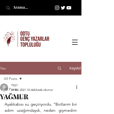
Kaydol
Yazı
All Posts
TK21
All Posts
31 Eki 2021
10 dakikada okunur
YAĞMUR
Film İncelemesi
Ayakkabısı su geçiriyordu. “Botlarım bir 
adım uzağımdaydı, neden giymedim 