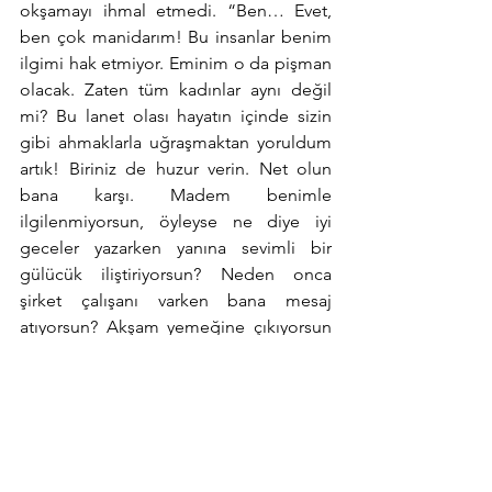
okşamayı ihmal etmedi. “Ben… Evet, 
ben çok manidarım! Bu insanlar benim 
ilgimi hak etmiyor. Eminim o da pişman 
olacak. Zaten tüm kadınlar aynı değil 
mi? Bu lanet olası hayatın içinde sizin 
gibi ahmaklarla uğraşmaktan yoruldum 
artık! Biriniz de huzur verin. Net olun 
bana karşı. Madem benimle 
ilgilenmiyorsun, öyleyse ne diye iyi 
geceler yazarken yanına sevimli bir 
gülücük iliştiriyorsun? Neden onca 
şirket çalışanı varken bana mesaj 
atıyorsun? Akşam yemeğine çıkıyorsun 
benimle, neden, söylesene! Ah, senin 
gibilerle uğraşmak yoruyor beni. Siz 
ancak ilgi istersiniz, sizi gidi ahmak 
yaratıklar! Sana mı kaldım ben, ha! Ben 
bana yeterim, yalnızlığım benimdir! Ben 
de bundan keyif alıyorum, sizin gibi 