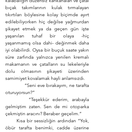
kalabalığın düzensiz kahkahaları ve çatal 
bıçak takımlarının kulak tırmalayan 
tıkırtıları böylesine kolay biçimde ayırt 
edilebiliyorken hiç değilse yağmurdan 
şikayet etmek ya da geçen gün işte 
yaşanılan tuhaf bir olaya -hiç 
yaşanmamış olsa dahi- değinmek daha 
iyi olabilirdi. Oysa bir buçuk saate yakın 
süre zarfında yalnızca yenilen kremalı 
makarnanın ve çatalların su lekeleriyle 
dolu olmasının şikayeti üzerinden 
samimiyet kovalamak hayli anlamsızdı. 
            “Seni eve bırakayım, ne tarafta 
oturuyorsun?”
       “Teşekkür ederim, arabayla 
gelmiştim zaten. Sen de mi otoparka 
çekmiştin aracını? Beraber geçelim.”
      Kısa bir sessizliğin ardından “Yok, 
öbür tarafta benimki, cadde üzerine 