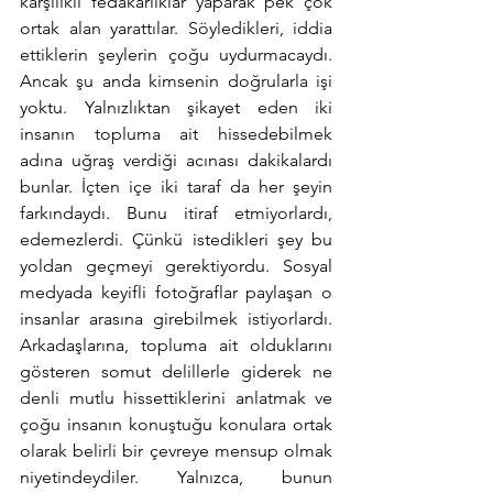
karşılıklı fedakarlıklar yaparak pek çok 
ortak alan yarattılar. Söyledikleri, iddia 
ettiklerin şeylerin çoğu uydurmacaydı. 
Ancak şu anda kimsenin doğrularla işi 
yoktu. Yalnızlıktan şikayet eden iki 
insanın topluma ait hissedebilmek 
adına uğraş verdiği acınası dakikalardı 
bunlar. İçten içe iki taraf da her şeyin 
farkındaydı. Bunu itiraf etmiyorlardı, 
edemezlerdi. Çünkü istedikleri şey bu 
yoldan geçmeyi gerektiyordu. Sosyal 
medyada keyifli fotoğraflar paylaşan o 
insanlar arasına girebilmek istiyorlardı. 
Arkadaşlarına, topluma ait olduklarını 
gösteren somut delillerle giderek ne 
denli mutlu hissettiklerini anlatmak ve 
çoğu insanın konuştuğu konulara ortak 
olarak belirli bir çevreye mensup olmak 
niyetindeydiler. Yalnızca, bunun 