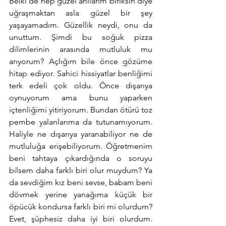
Belki de hep güzel anılarım biriksin diye 
uğraşmaktan asla güzel bir şey 
yaşayamadım. Güzellik neydi, onu da 
unuttum. Şimdi bu soğuk pizza 
dilimlerinin arasında mutluluk mu 
arıyorum? Açlığım bile önce gözüme 
hitap ediyor. Sahici hissiyatlar benliğimi 
terk edeli çok oldu. Önce dışarıya 
oynuyorum ama bunu yaparken 
içtenliğimi yitiriyorum. Bundan ötürü toz 
pembe yalanlarıma da tutunamıyorum. 
Haliyle ne dışarıya yaranabiliyor ne de 
mutluluğa erişebiliyorum. Öğretmenim 
beni tahtaya çıkardığında o soruyu 
bilsem daha farklı biri olur muydum? Ya 
da sevdiğim kız beni sevse, babam beni 
dövmek yerine yanağıma küçük bir 
öpücük kondursa farklı biri mi olurdum? 
Evet, şüphesiz daha iyi biri olurdum. 