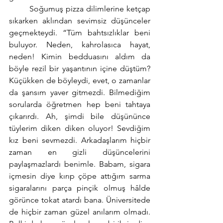
        Soğumuş pizza dilimlerine ketçap 
sıkarken aklından sevimsiz düşünceler 
geçmekteydi. “Tüm bahtsızlıklar beni 
buluyor. Neden, kahrolasıca hayat, 
neden! Kimin bedduasını aldım da 
böyle rezil bir yaşantının içine düştüm? 
Küçükken de böyleydi, evet, o zamanlar 
da şansım yaver gitmezdi. Bilmediğim 
sorularda öğretmen hep beni tahtaya 
çıkarırdı. Ah, şimdi bile düşününce 
tüylerim diken diken oluyor! Sevdiğim 
kız beni sevmezdi. Arkadaşlarım hiçbir 
zaman en gizli düşüncelerini 
paylaşmazlardı benimle. Babam, sigara 
içmesin diye kırıp çöpe attığım sarma 
sigaralarını parça pinçik olmuş hâlde 
görünce tokat atardı bana. Üniversitede 
de hiçbir zaman güzel anılarım olmadı. 