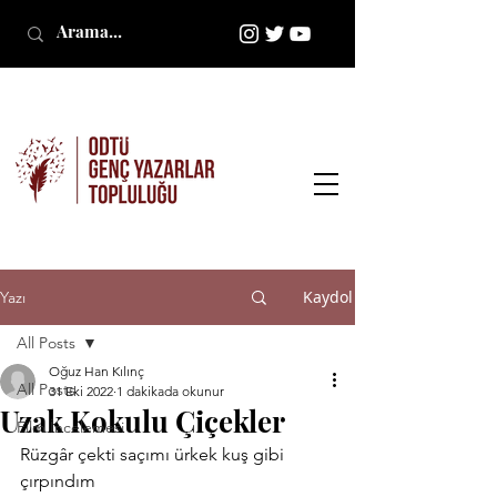
Kaydol
Yazı
All Posts
Oğuz Han Kılınç
All Posts
31 Eki 2022
1 dakikada okunur
Uzak Kokulu Çiçekler
Film İncelemesi
Rüzgâr çekti saçımı ürkek kuş gibi 
çırpındım