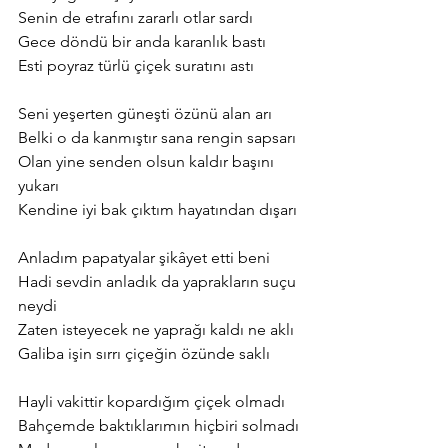
Senin de etrafını zararlı otlar sardı
Gece döndü bir anda karanlık bastı
Esti poyraz türlü çiçek suratını astı
Seni yeşerten güneşti özünü alan arı
Belki o da kanmıştır sana rengin sapsarı
Olan yine senden olsun kaldır başını 
yukarı
Kendine iyi bak çıktım hayatından dışarı
Anladım papatyalar şikâyet etti beni
Hadi sevdin anladık da yaprakların suçu 
neydi
Zaten isteyecek ne yaprağı kaldı ne aklı
Galiba işin sırrı çiçeğin özünde saklı
Hayli vakittir kopardığım çiçek olmadı
Bahçemde baktıklarımın hiçbiri solmadı