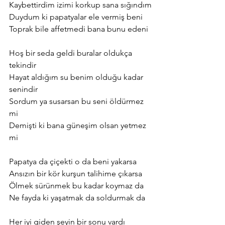
Kaybettirdim izimi korkup sana sığındım
Duydum ki papatyalar ele vermiş beni
Toprak bile affetmedi bana bunu edeni
Hoş bir seda geldi buralar oldukça 
tekindir
Hayat aldığım su benim olduğu kadar 
senindir
Sordum ya susarsan bu seni öldürmez 
mi
Demişti ki bana güneşim olsan yetmez 
mi
Papatya da çiçekti o da beni yakarsa
Ansızın bir kör kurşun talihime çıkarsa
Ölmek sürünmek bu kadar koymaz da
Ne fayda ki yaşatmak da soldurmak da
Her iyi giden şeyin bir sonu vardı