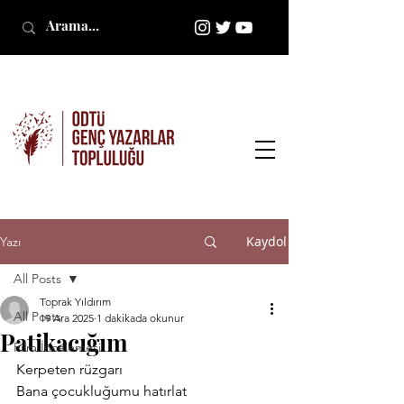
Kaydol
Yazı
All Posts
Toprak Yıldırım
All Posts
19 Ara 2025
1 dakikada okunur
Patikacığım
Film İncelemesi
Kerpeten rüzgarı
Bana çocukluğumu hatırlat