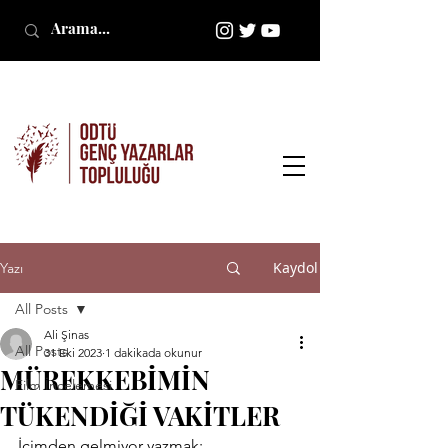
Kaydol
Yazı
All Posts
Ali Şinas
All Posts
31 Eki 2023
1 dakikada okunur
MÜREKKEBİMİN
Film İncelemesi
TÜKENDİĞİ VAKİTLER
İçimden gelmiyor yazmak;