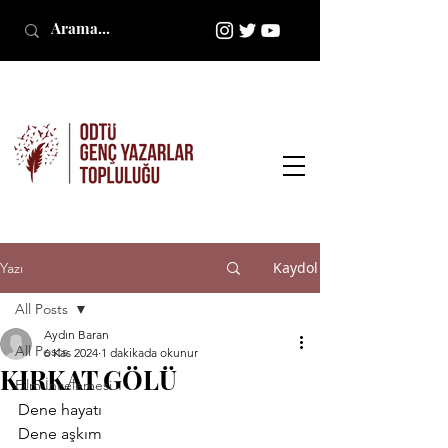
Kaydol
Yazı
All Posts
Aydın Baran
All Posts
6 Kas 2024
1 dakikada okunur
KIRKAT GÖLÜ
Film İncelemesi
Dene hayatı
Dene aşkım