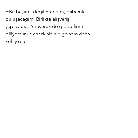
+Bir başıma değil efendim, babamla 
buluşacağım. Birlikte alışveriş 
yapacağız. Yürüyerek de gidebilirim 
biliyorsunuz ancak sizinle gelsem daha 
kolay olur. 
O sırada çiftçi çocuğu dinliyormuş gibi 
görünmüyordu. ‘Ben bu çocuğu bir 
yerden çıkartacağım ama…’ diye 
geçirdi içinden.
-Eh gel bakalım o zaman.
Elma kasalarının birkaçını üst üste 
koyarak çocuğa ufak bir yer açtı, 
içinden bir ses bunu yapmaması 
gerektiğini söylemesine rağmen. 
Sebebini düşündüyse de pek 