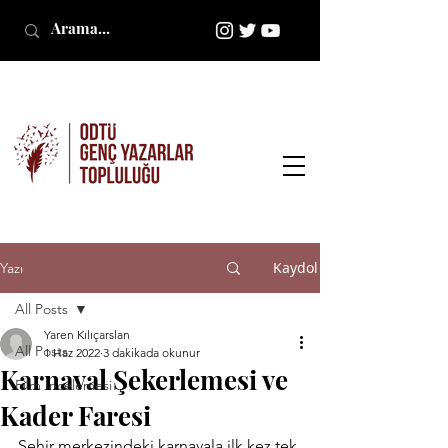
Kaydol
Yazı
All Posts
Yaren Kılıçarslan
All Posts
1 Haz 2022
3 dakikada okunur
Karnaval Şekerlemesi ve
Film İncelemesi
Kader Faresi
Şehir merkezindeki karnavala ilk kez tek 