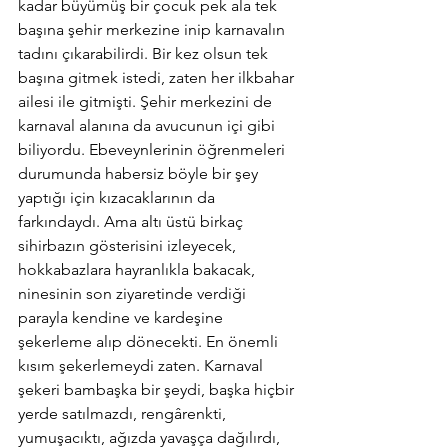
kadar büyümüş bir çocuk pek ala tek 
başına şehir merkezine inip karnavalın 
tadını çıkarabilirdi. Bir kez olsun tek 
başına gitmek istedi, zaten her ilkbahar 
ailesi ile gitmişti. Şehir merkezini de 
karnaval alanına da avucunun içi gibi 
biliyordu. Ebeveynlerinin öğrenmeleri 
durumunda habersiz böyle bir şey 
yaptığı için kızacaklarının da 
farkındaydı. Ama altı üstü birkaç 
sihirbazın gösterisini izleyecek, 
hokkabazlara hayranlıkla bakacak, 
ninesinin son ziyaretinde verdiği 
parayla kendine ve kardeşine 
şekerleme alıp dönecekti. En önemli 
kısım şekerlemeydi zaten. Karnaval 
şekeri bambaşka bir şeydi, başka hiçbir 
yerde satılmazdı, rengârenkti, 
yumuşacıktı, ağızda yavaşça dağılırdı, 