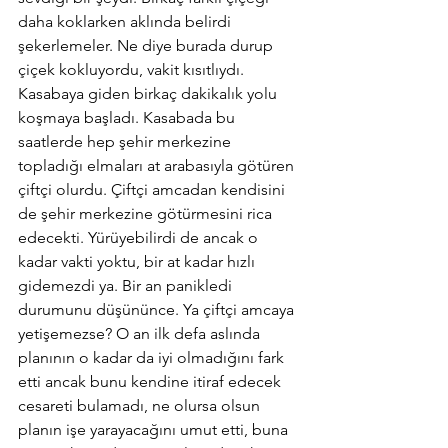
daha koklarken aklında belirdi 
şekerlemeler. Ne diye burada durup 
çiçek kokluyordu, vakit kısıtlıydı. 
Kasabaya giden birkaç dakikalık yolu 
koşmaya başladı. Kasabada bu 
saatlerde hep şehir merkezine 
topladığı elmaları at arabasıyla götüren 
çiftçi olurdu. Çiftçi amcadan kendisini 
de şehir merkezine götürmesini rica 
edecekti. Yürüyebilirdi de ancak o 
kadar vakti yoktu, bir at kadar hızlı 
gidemezdi ya. Bir an panikledi 
durumunu düşününce. Ya çiftçi amcaya 
yetişemezse? O an ilk defa aslında 
planının o kadar da iyi olmadığını fark 
etti ancak bunu kendine itiraf edecek 
cesareti bulamadı, ne olursa olsun 
planın işe yarayacağını umut etti, buna 