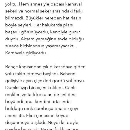
yoktu. Hem annesiyle babası karnaval 
şekeri ve normal şeker arasındaki farkı 
bilmezdi. Büyükler nereden hatırlasın 
böyle şeyleri. Her halükarda planı 
başarılı görünüyordu, kendiyle gurur 
duydu. Akşam yemeğine evde olduğu 
sürece hiçbir sorun yaşamayacaktı. 
Karnavala gidiyordu.
Bahçe kapısından çıkıp kasabaya giden 
yolu takip etmeye başladı. Baharın 
gelişiyle açan çiçekleri gördü yol boyu. 
Duraksayıp birkaçını kokladı. Canlı 
renkleri ve tatlı kokuları bir anlığına 
büyüledi onu, kendini ortasında 
bulduğu renk cümbüşü ona bir şeyi 
anımsattı. Elini çenesine koyup 
düşünmeye başladı. Neydi ki, böyle 
sevdiği bir şeydi. Birkaç farklı çiçeği 