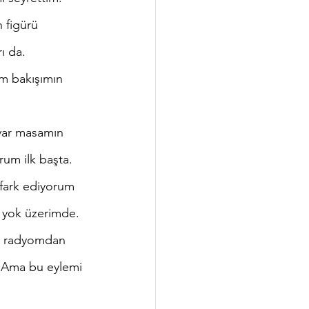
 figürü 
ı da. 
im bakışımın 
rum ilk başta. 
 fark ediyorum 
 yok üzerimde. 
ve radyomdan 
 Ama bu eylemi 