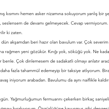
, seslensem de devamı gelmeyecek. Cevap vermiyorum. 
ir ki zaten. 
sına rağmen yeni gözükür. Kırığı yok, söküğü yok. Ne kad
ir benle. Çok dinlemesem de sadakatli olmayı anlatır ara
vaş iniyorum arabadan. Bavulumu da aynı naiflikle kaldır
utmayı bırakıyorum. Özgürlüğüne kavuşmuş gibi dengesi 