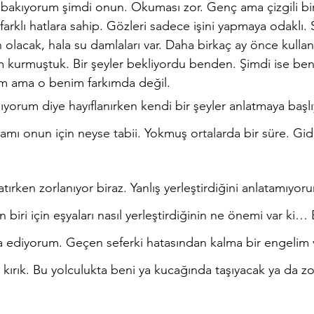
 bakıyorum şimdi onun. Okuması zor. Genç ama çizgili bir
klı hatlara sahip. Gözleri sadece işini yapmaya odaklı. 
olacak, hala su damlaları var. Daha birkaç ay önce kulla
işim kurmuştuk. Bir şeyler bekliyordu benden. Şimdi ise be
rum ama o benim farkımda değil. 
ı onun için neyse tabii. Yokmuş ortalarda bir süre. Gidi
 biri için eşyaları nasıl yerleştirdiğinin ne önemi var ki
a ediyorum. Geçen seferki hatasından kalma bir engelim v
 kırık. Bu yolculukta beni ya kucağında taşıyacak ya da zo