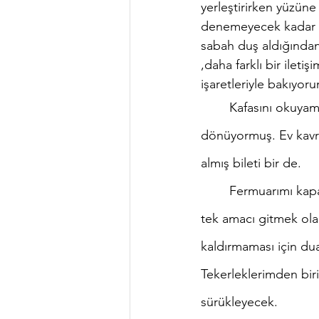
yerleştirirken yüzüne
denemeyecek kadar far
sabah duş aldığından 
,daha farklı bir ilet
işaretleriyle bakıyo
	Kafasını okuyamıyorum diye hayıflanırken kendi bir şeyler anlatmaya başlıyor. Eve 
dönüyormuş. Ev kavram
almış bileti bir de. 
	Fermuarımı kapatırken zorlanıyor biraz. Yanlış yerleştirdiğini anlatamıyorum ona. Zaten 
tek amacı gitmek olan
kaldırmaması için du
Tekerleklerimden biri
sürükleyecek.