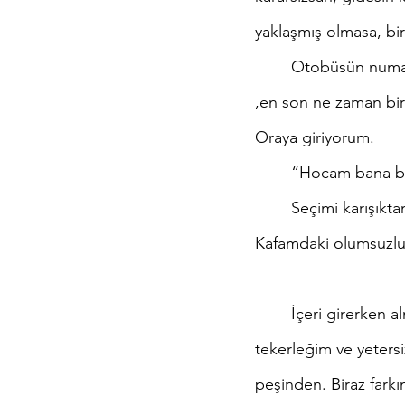
yaklaşmış olmasa, bi
	Otobüsün numarasını görmemle karnımın guruldamasını duymam bir oluyor. Doğru ya 
,en son ne zaman bir 
Oraya giriyorum.
	“Hocam bana bi
	Seçimi karışıktan yana yaptım. Kaşarlı söylesem biliyorum ki ekmek yiyeceğim sadece. 
Kafamdaki olumsuzluk
	İçeri girerken almayı unuttu beni. Sucuk kokusunu takip etsem sanki bulabilirim. Kırık 
tekerleğim ve yeters
peşinden. Biraz farkı