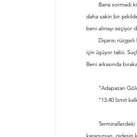
	Bana sormadı ki gitmek ister miyim. Her şeyi bildiğinden çok emin hep. Beklediğimden 
daha sakin bir şekild
beni almayı seçiyor 
	Dışarısı rüzgarlı bugün. Sol elini cebine sokuyor sokmasına da, sağ eli beni sürüklediği 
için üşüyor tabii. S
Beni arkasında bıraka
	“Adapazarı G
	“13.40 İzmit kal
	Terminallerdeki sesler bana hep karışık gelir. Ne yöne gideceğini bilemezsin. Hele zaten 
kararsızsan, gidesin