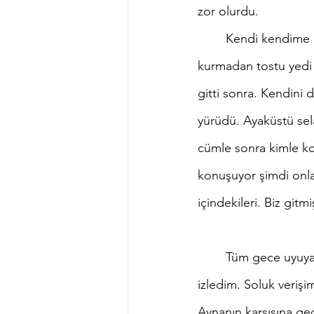
zor olurdu.
	Kendi kendime kavga ederken elinde tostla dışarı çıkıp doğru bana geldi. Göz teması 
kurmadan tostu yedi s
gitti sonra. Kendini
yürüdü. Ayaküstü sel
cümle sonra kimle ko
konuşuyor şimdi onla
içindekileri. Biz gitmi
	Tüm gece uyuyamadım. Saatin ilerleyişini ve paralel olarak havanın renk değişimini 
izledim. Soluk veriş
Aynanın karşısına geç