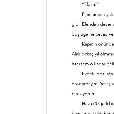
	“Elaaa!”
	Pijamamın sıyrılmış kısmını hemen asker nizamına sokuyorum yanlış bir şey yapmışım 
gibi. Efendim desem
boşluğa ne cevap veril
	Kapının önünde dün akşamdan beri hazır olan bavulum var. Çok severim bu bavulu. 
Alalı birkaç yıl olma
istersem o kadar gel
	Evdeki boşluğa daha fazla tahammül edemeyip bir taksiye atlıyorum. Biraz sonra 
otogardayım. Yavaş ya
bırakıyorum.
	Hava rüzgarlı bugün. Yağmurluğumun fermuarını çekerken birkaç saniyeliğine 
bavulumun elinden t