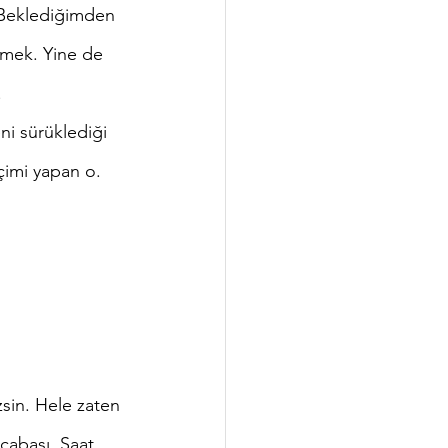
itmek. Yine de 
 
çimi yapan o. 
cabası. Saat 