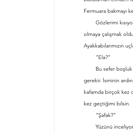
Fermuara bakmayı kes
	Gözlerimi kısıyorum. Rüzgara bağlamak isterdim bu kısışı ama asıl nedeninin emin 
olmaya çalışmak olduğ
Ayakkabılarımızın uçl
	“Ela?”
	Bu sefer boşluk değil karşımdaki. Yine de efendim diyemem. Benim de soru sormam 
gerekir. İsminin ardı
kafamda birçok kez d
kez geçtiğimi bilsin. 
	“Şafak?”
	Yüzünü inceliyorum şimdi. Değişen her detayı bilmek istiyorum. Başkaları için mi kısalttın 