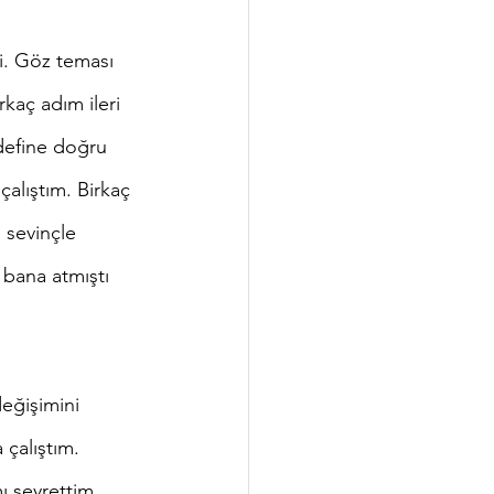
kaç adım ileri 
define doğru 
alıştım. Birkaç 
 sevinçle 
bana atmıştı 
çalıştım. 
ı seyrettim. 