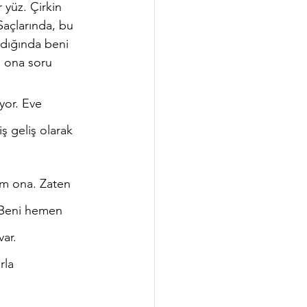
 yüz. Çirkin 
Saçlarında, bu 
ndığında beni 
n ona soru 
ş geliş olarak 
… Beni hemen 
ar. 
rla 