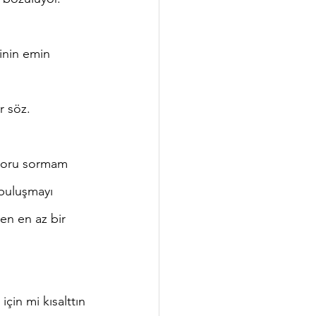
 
r söz.
 buluşmayı 
n en az bir 