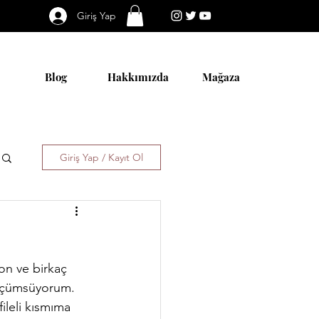
Giriş Yap
Blog
Hakkımızda
Mağaza
Giriş Yap / Kayıt Ol
küçümsüyorum. 
ileli kısmıma 