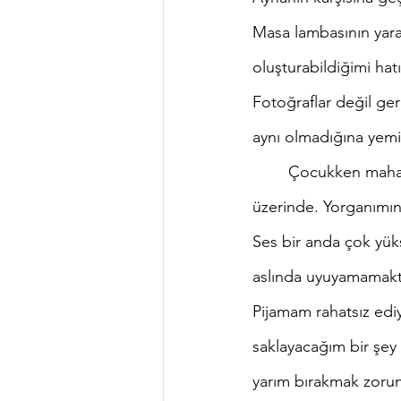
Masa lambasının yar
oluşturabildiğimi hat
Fotoğraflar değil ger
aynı olmadığına yemi
	Çocukken mahalle pazarından anneme yalvar yakar aldırdığım bir radyo var masamın 
üzerinde. Yorganımın 
Ses bir anda çok yük
aslında uyuyamamakt
Pijamam rahatsız ediy
saklayacağım bir şe
yarım bırakmak zoru