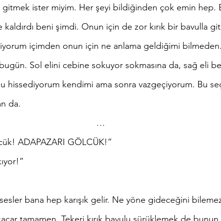
e kaldırdı beni şimdi. Onun için de zor kırık bir bavulla g
diyorum içimden onun için ne anlama geldiğimi bilmeden.
uçlu hissediyorum kendimi ama sonra vazgeçiyorum. Bu se
n da. 
…
ölcük! ADAPAZARI GÖLCÜK!”
kıyor!”
 kaçar tamamen. Tekeri kırık bavulu sürüklemek de bunun 