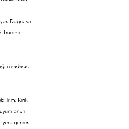
di burada. 
 muyum onun 
r yere gitmesi 