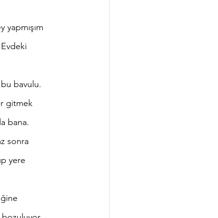
Evdeki 
ar gitmek 
da bana.
ıp yere 
bozuluyor. 