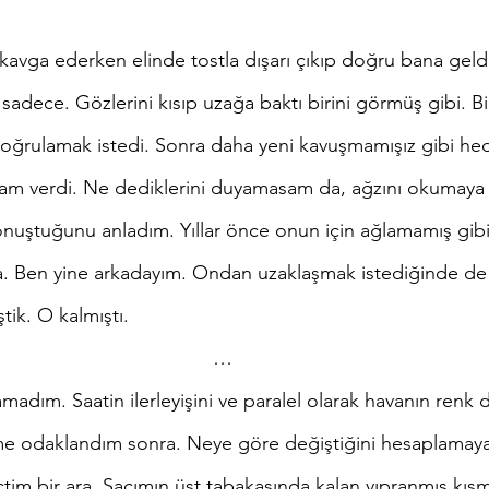
adece. Gözlerini kısıp uzağa baktı birini görmüş gibi. Bir
 doğrulamak istedi. Sonra daha yeni kavuşmamışız gibi he
am verdi. Ne dediklerini duyamasam da, ağzını okumaya ç
nuştuğunu anladım. Yıllar önce onun için ağlamamış gibi
. Ben yine arkadayım. Ondan uzaklaşmak istediğinde de 
ştik. O kalmıştı.
…
ime odaklandım sonra. Neye göre değiştiğini hesaplamaya 
tim bir ara. Saçımın üst tabakasında kalan yıpranmış kısm