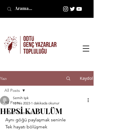
Kaydol
Yazı
All Posts
Semih Işık
All Posts
13 Nis 2023
1 dakikada okunur
HEPSİ KABULÜM
Film İncelemesi
Aynı göğü paylaşmak seninle
Tek hayatı bölüşmek