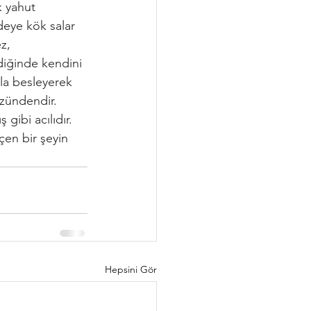
 yahut 
deye kök salar 
z, 
diğinde kendini 
yla besleyerek 
özündendir. 
 gibi acılıdır. 
çen bir şeyin 
Hepsini Gör