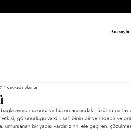
Anasayfa
24
1 dakikada okunur
ü
i bağla aynıdır üzüntü ve hüzün arasındaki. üzüntü parlayı
 bir etkisi, görünürlüğü vardır. sahibinin bir yerindedir ve o
. umursanan bir yapısı vardır, zihni ele geçiren. çözülmes