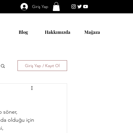
Giriş Yap
Blog
Hakkımızda
Mağaza
Giriş Yap / Kayıt Ol
p söner, 
rada olduğu için 
i, 