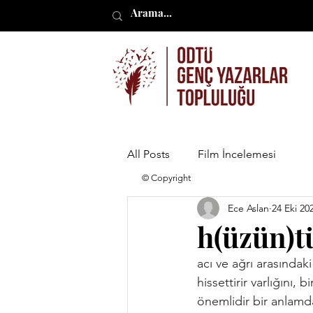
All Posts
Film İncelemesi
© Copyright
Ece Aslan
24 Eki 20
h(üzün)t
acı ve ağrı arasındak
hissettirir varlığını,
önemlidir bir anlamda