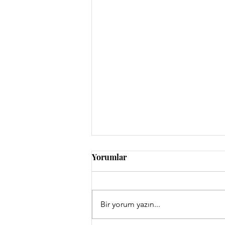
Yorumlar
İnsan Üstündür
Bir yorum yazın...