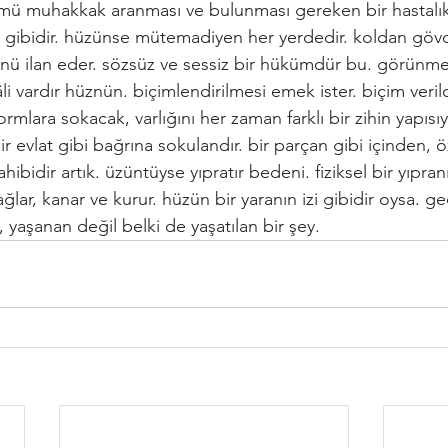
ü muhakkak aranması ve bulunması gereken bir hastalık
ce gibidir. hüzünse mütemadiyen her yerdedir. koldan göv
ü ilan eder. sözsüz ve sessiz bir hükümdür bu. görünme
 vardır hüznün. biçimlendirilmesi emek ister. biçim veril
rmlara sokacak, varlığını her zaman farklı bir zihin yapısı
ir evlat gibi bağrına sokulandır. bir parçan gibi içinden, 
ibidir artık. üzüntüyse yıpratır bedeni. fiziksel bir yıpranış
ğlar, kanar ve kurur. hüzün bir yaranın izi gibidir oysa. ge
, yaşanan değil belki de yaşatılan bir şey.