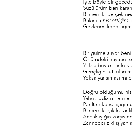
İşte böyle bir geced
Süzülürüm ben karanl
Bilmem ki gerçek nedi
Bakınca 
hissettiğim
 
Gözlerimi kapattığım
_  _  _
Bir gülme alıyor beni
Önümdeki hayatın tec
Yoksa büyük bir küstah
Gençliğin tutkuları 
Yoksa yansıması mı b
Doğru olduğumu his
Yahut iddia mı etmel
Parıltım kendi ışığım
Bilmem ki ışık karanlı
Ancak ışığın karşısın
Zannederiz ki ışıyanla