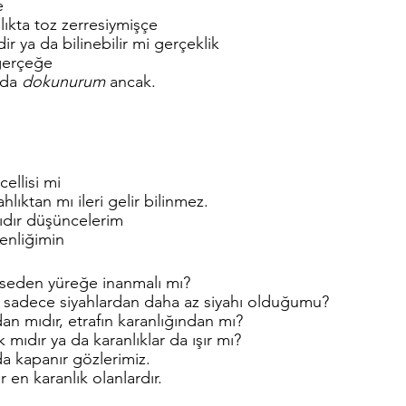
e
ıkta toz zerresiymişçe
r ya da bilinebilir mi gerçeklik
gerçeğe
da 
dokunurum
 ancak.
ellisi mi 
lıktan mı ileri gelir bilinmez.
mıdır düşüncelerim
enliğimin
seden yüreğe inanmalı mı?
i sadece siyahlardan daha az siyahı olduğumu?
dan mıdır, etrafın karanlığından mı?
k mıdır ya da karanlıklar da ışır mı?
da kapanır gözlerimiz.
r en karanlık olanlardır.