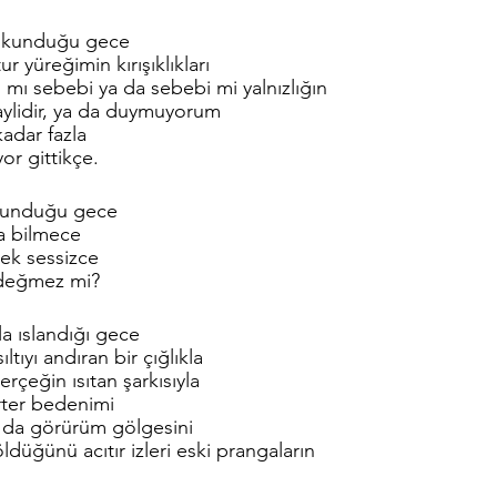
okunduğu gece
 yüreğimin kırışıklıkları
n mı sebebi ya da sebebi mi yalnızlığın
lidir, ya da duymuyorum 
kadar fazla
yor gittikçe.
kunduğu gece
na bilmece
cek sessizce
 değmez mi?
 ıslandığı gece
ıltıyı andıran bir çığlıkla
rçeğin ısıtan şarkısıyla
örter bedenimi 
da görürüm gölgesini
düğünü acıtır izleri eski prangaların