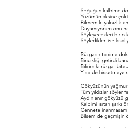
Soğuğun kalbime d
Yüzümün aksine çoktur
Bilmem ki yalnızlıkta
Duyamıyorum onu hay
Söyleyecekleri bir o 
Söyledikleri ise kısalı
Rüzgarın tenime do
Biricikliği getirdi ba
Bilirim ki rüzgar bite
Yine de hissetmeye
Gökyüzünün yağmurla
Tüm yıldızlar söyler fıs
Aydınlanır gökyüzü ge
Kalbimi ısıtan şarkı 
Cennete inanmasam 
Bilsem de geçmişin öl