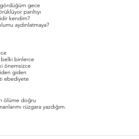
rı gördüğüm gece
rüklüyor parıltıyı
idir kendim?
yolumu aydınlatmaya?
ece
 belki binlerce
ki önemsizce
aniden giden
ttı ebediyete
n ölüme doğru 
manlarımı rüzgara yazdığım.