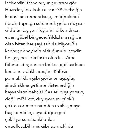
laciverdini tat ve suyun şırıltısını gör. 
Havada yıldız kokusu var. Gözbebeğin 
kadar kara ormandan, çam iğnelerini 
iterek, toprağa sürünerek gelen rüzgar 
yıldızları taşıyor. Tüylerini diken diken 
eden güzel bir gece. Yıldızlar aşağıda 
olan biten her şeyi sabırla izliyor. Bu 
kadar çok seyircin olduğunu bilseydin 
her şey nasıl da farklı olurdu... Ama 
bilemezdin; sen de herkes gibi sadece 
kendine odaklanmıştın. Kafesin 
parmaklıkları gibi görünen ağaçlar, 
şimdi aklına getirmek istemediğin 
hayvanların bekçisi. Sesleri duyuyorsun, 
değil mi? Evet, duyuyorsun, çünkü 
çoktan orman sınırından uzaklaşmaya 
başladın bile, suya doğru geri 
çekiliyorsun. Sanki onlar 
engelleyebilirmiş gibi parmaklığa 