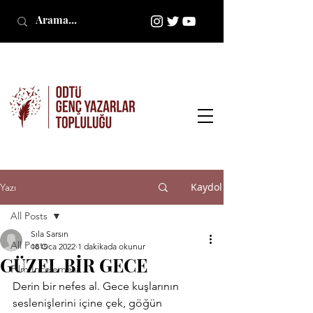
Kaydol
Yazı
All Posts
Sıla Sarsın
All Posts
18 Oca 2022
1 dakikada okunur
GÜZEL BİR GECE
Film İncelemesi
Derin bir nefes al. Gece kuşlarının 
seslenişlerini içine çek, göğün 