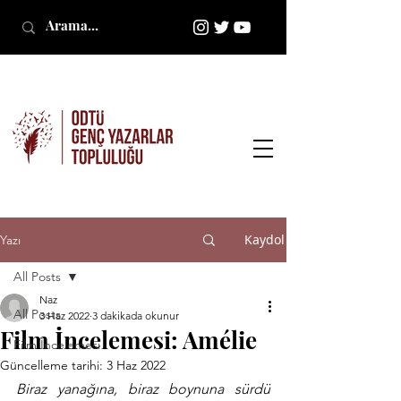
Kaydol
Yazı
All Posts
Naz
All Posts
3 Haz 2022
3 dakikada okunur
Film İncelemesi: Amélie
Film İncelemesi
Güncelleme tarihi:
3 Haz 2022
Biraz yanağına, biraz boynuna sürdü 