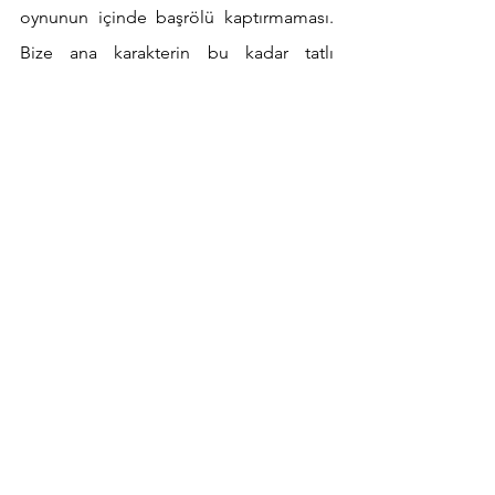
oynunun içinde başrölü kaptırmaması. 
Bize ana karakterin bu kadar tatlı 
gelmesi sadece Audrey Tautou’nun 
şirinliğinden kaynaklanmıyor. Yönetmen 
iç ısıtacak seçimler yapmış yine. 
Amélie’nin evinin her köşesi tatlı bir 
kırmızıyla kaplı örneğin. Ayrıca evde bir 
kedi var. Evin camı Kristal adam adlı 
karakterin camına bakıyor ve Amélie 
kristal adamın yaptığı tabloları 
izleyebiliyor. Onun dışında karakterlerin 
arasındaki diyalogların çok içten ve 
özlem dolu olmasına dikkat edilmiş, 
öyle ki, Amélie çok canını sıkan manava 