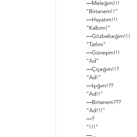
—
Meleğim!!!
“Birtanem!!”
—
Hayatım!!!
“Kalbim!”
—
Gözbebeğim!!!
“Tatlım”
—
Güneşim!!!
“Ad”
—
Çiçeğim!!?
“Ad!”
—
Işığım!??
“Ad!!”
—
Birtanem???
“Ad!!!”
—
?
“!!!”
—
...