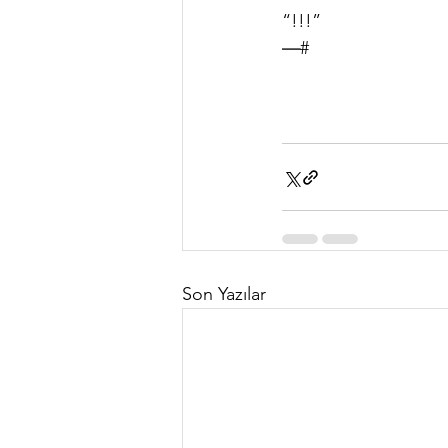
“!!!”
—
#
Son Yazılar