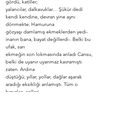
gördü, katiller,
yalancılar, dalkavuklar… Şükür dedi 
kendi kendine, devran yine aynı 
dönmekte. Hamuruna
gözyaşı damlamış ekmeklerden yedi- 
inanın bana, bayat değillerdi-. Belki bu 
ufak, sarı
ekmeğin son lokmasında anladı Cansu, 
belki de uyanır uyanmaz kavramıştı 
zaten. Ardına
düştüğü; yıllar, yollar, dağlar aşarak 
aradığı eksikliği anlamıştı. Tüm o 
hırsızları, selleri,
fırtınaları, kimi haksız ağlayışları 
hatırladı. Yollarını gerçeğe saptıran her 
şeye şükretti,
bilhassa da yıllardır aynı güne, birbirinin 
aynısı eylemlere hapis kalışına. Aynı 
koltukta türlü