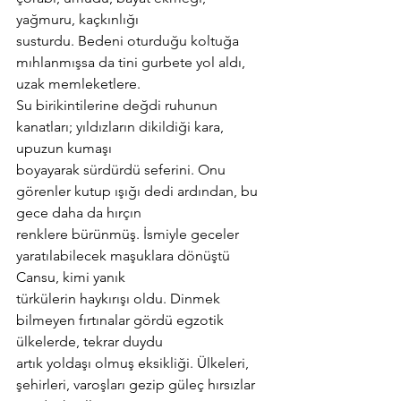
yağmuru, kaçkınlığı
susturdu. Bedeni oturduğu koltuğa 
mıhlanmışsa da tini gurbete yol aldı, 
uzak memleketlere.
Su birikintilerine değdi ruhunun 
kanatları; yıldızların dikildiği kara, 
upuzun kumaşı
boyayarak sürdürdü seferini. Onu 
görenler kutup ışığı dedi ardından, bu 
gece daha da hırçın
renklere bürünmüş. İsmiyle geceler 
yaratılabilecek maşuklara dönüştü 
Cansu, kimi yanık
türkülerin haykırışı oldu. Dinmek 
bilmeyen fırtınalar gördü egzotik 
ülkelerde, tekrar duydu
artık yoldaşı olmuş eksikliği. Ülkeleri, 
şehirleri, varoşları gezip güleç hırsızlar 