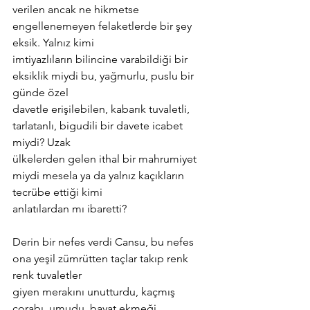
verilen ancak ne hikmetse 
engellenemeyen felaketlerde bir şey 
eksik. Yalnız kimi
imtiyazlıların bilincine varabildiği bir 
eksiklik miydi bu, yağmurlu, puslu bir 
günde özel
davetle erişilebilen, kabarık tuvaletli, 
tarlatanlı, bigudili bir davete icabet 
miydi? Uzak
ülkelerden gelen ithal bir mahrumiyet 
miydi mesela ya da yalnız kaçıkların 
tecrübe ettiği kimi
anlatılardan mı ibaretti?
Derin bir nefes verdi Cansu, bu nefes 
ona yeşil zümrütten taçlar takıp renk 
renk tuvaletler
giyen merakını unutturdu, kaçmış 
çorabı, umudu, bayat ekmeği, 