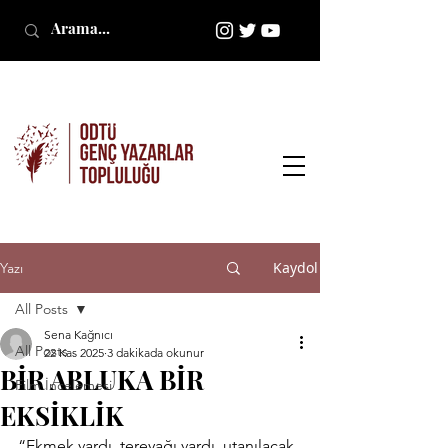
Kaydol
Yazı
All Posts
Sena Kağnıcı
All Posts
22 Kas 2025
3 dakikada okunur
BİR ABLUKA BİR
Film İncelemesi
EKSİKLİK
“Ekmek vardı, tereyağı vardı, utanılacak 