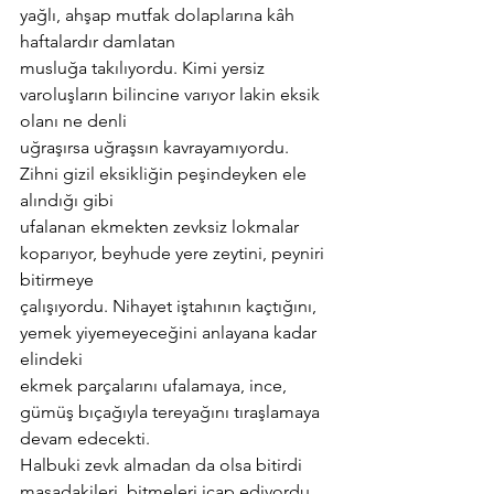
yağlı, ahşap mutfak dolaplarına kâh 
haftalardır damlatan
musluğa takılıyordu. Kimi yersiz 
varoluşların bilincine varıyor lakin eksik 
olanı ne denli
uğraşırsa uğraşsın kavrayamıyordu. 
Zihni gizil eksikliğin peşindeyken ele 
alındığı gibi
ufalanan ekmekten zevksiz lokmalar 
koparıyor, beyhude yere zeytini, peyniri 
bitirmeye
çalışıyordu. Nihayet iştahının kaçtığını, 
yemek yiyemeyeceğini anlayana kadar 
elindeki
ekmek parçalarını ufalamaya, ince, 
gümüş bıçağıyla tereyağını tıraşlamaya 
devam edecekti.
Halbuki zevk almadan da olsa bitirdi 
masadakileri, bitmeleri icap ediyordu, 