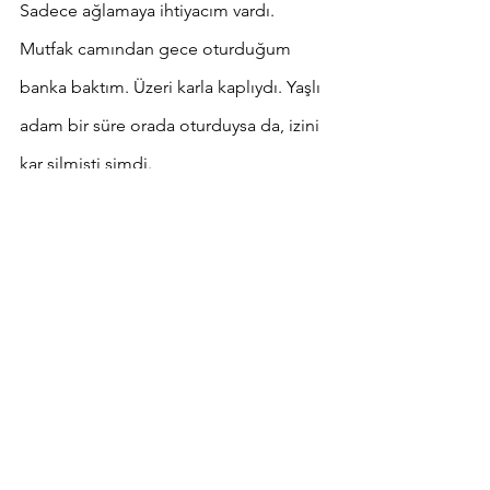
Sadece ağlamaya ihtiyacım vardı. 
Mutfak camından gece oturduğum 
banka baktım. Üzeri karla kaplıydı. Yaşlı 
adam bir süre orada oturduysa da, izini 
kar silmişti şimdi. 
    Yatak odasına gidip giysi dolabını 
açtım. Elime gelen ilk gömleği üzerime 
geçirdim. Aynaya baktığımda yanlış 
ütülediğimi gördüm. Öğrencilerin fark 
etmemesini umarak yola çıktım. 
     Karda bıraktığım ayak izlerine dönüp 
baktım birkaç kez. Sanki gerçekliğimi 
ispatlayabilecek tek şey onlarmış gibi.