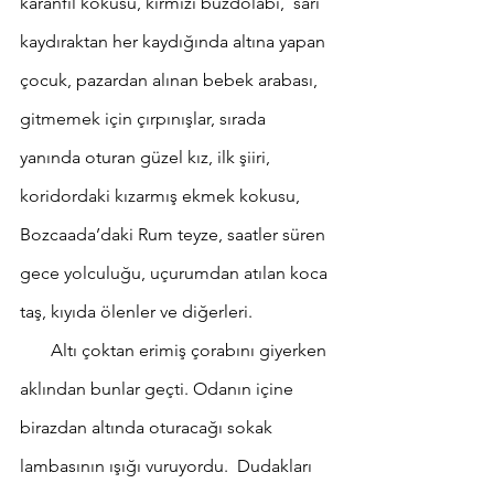
karanfil kokusu, kırmızı buzdolabı,  sarı 
kaydıraktan her kaydığında altına yapan 
çocuk, pazardan alınan bebek arabası, 
gitmemek için çırpınışlar, sırada 
yanında oturan güzel kız, ilk şiiri, 
koridordaki kızarmış ekmek kokusu, 
Bozcaada’daki Rum teyze, saatler süren 
gece yolculuğu, uçurumdan atılan koca 
taş, kıyıda ölenler ve diğerleri. 
       Altı çoktan erimiş çorabını giyerken 
aklından bunlar geçti. Odanın içine 
birazdan altında oturacağı sokak 
lambasının ışığı vuruyordu.  Dudakları 