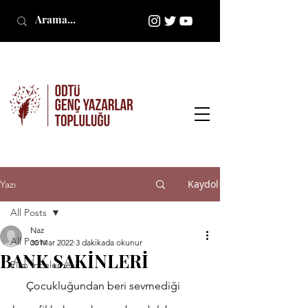
Kaydol
Yazı
All Posts
Naz
All Posts
30 Mar 2022
3 dakikada okunur
BANK SAKİNLERİ
Film İncelemesi
     Çocukluğundan beri sevmediği 