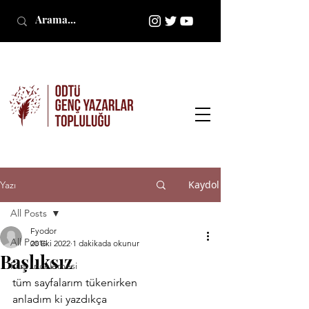
Kaydol
Yazı
All Posts
Fyodor
All Posts
20 Eki 2022
1 dakikada okunur
Başlıksız
Film İncelemesi
tüm sayfalarım tükenirken
anladım ki yazdıkça