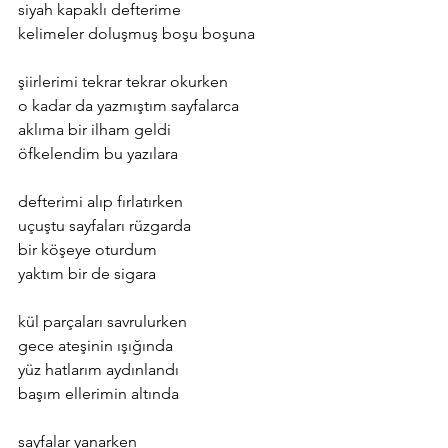
siyah kapaklı defterime
kelimeler doluşmuş boşu boşuna
şiirlerimi tekrar tekrar okurken
o kadar da yazmıştım sayfalarca
aklıma bir ilham geldi
öfkelendim bu yazılara
defterimi alıp fırlatırken
uçuştu sayfaları rüzgarda
bir köşeye oturdum
yaktım bir de sigara
kül parçaları savrulurken
gece ateşinin ışığında
yüz hatlarım aydınlandı
başım ellerimin altında
sayfalar yanarken