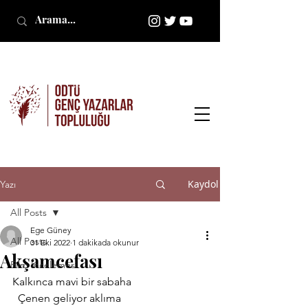
Kaydol
Yazı
All Posts
Ege Güney
All Posts
31 Eki 2022
1 dakikada okunur
Akşamcefası
Film İncelemesi
Kalkınca mavi bir sabaha
  Çenen geliyor aklıma