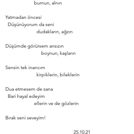
                        burnun, alnın
Yatmadan öncesi
  Düşünüyorum da seni
		      dudakların, ağzın
Düşümde görürsem ansızın
			boynun, kaşların
Sensin tek inancım
		      kirpiklerin, bileklerin
Dua etmesem de sana
  Bari hayal edeyim
		    ellerin ve de gözlerin
Bırak seni seveyim!
25.10.21